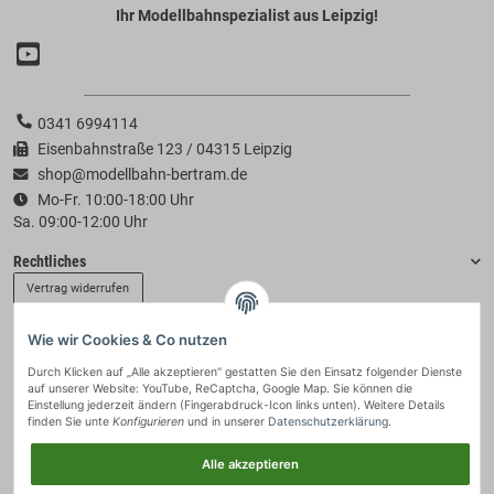
Ihr Modellbahnspezialist aus Leipzig!
0341 6994114
Eisenbahnstraße 123 / 04315 Leipzig
shop@modellbahn-bertram.de
Mo-Fr. 10:00-18:00 Uhr
Sa. 09:00-12:00 Uhr
Rechtliches
Vertrag widerrufen
Wie wir Cookies & Co nutzen
Informationen
Durch Klicken auf „Alle akzeptieren“ gestatten Sie den Einsatz folgender Dienste
auf unserer Website: YouTube, ReCaptcha, Google Map. Sie können die
Zahlung & Versand
Einstellung jederzeit ändern (Fingerabdruck-Icon links unten). Weitere Details
finden Sie unte
Konfigurieren
und in unserer
Datenschutzerklärung
.
Alle akzeptieren