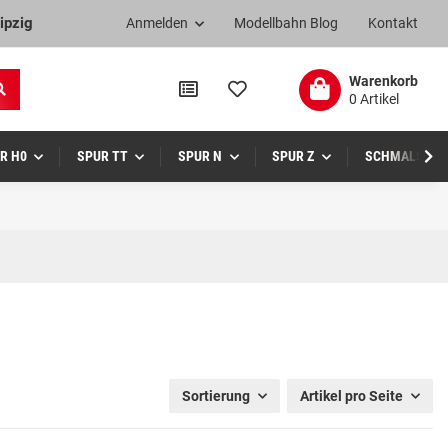
ipzig
Anmelden
Modellbahn Blog
Kontakt
Warenkorb
0 Artikel
R H0
SPUR TT
SPUR N
SPUR Z
SCHMALSPUR
Sortierung
Artikel pro Seite