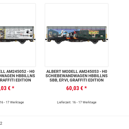
LL AM245052 - H0
ALBERT MODELL AM245053 - H0
DWAGEN HBBILLNS
SCHIEBEWANDWAGEN HBBILLNS
 GRAFFITI EDITION
SBB, EP.VI, GRAFFITI EDITION
,03 €
*
60,03 €
*
 16 - 17 Werktage
Lieferzeit: 16 - 17 Werktage
 2