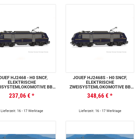
OUEF HJ2468 - H0 SNCF,
JOUEF HJ2468S - H0 SNCF,
ELEKTRISCHE
ELEKTRISCHE
ISYSTEMLOKOMOTIVE BB
ZWEISYSTEMLOKOMOTIVE BB
26019, DUNKELBLAUE
26019, DUNKELBLAUE
237,06 €
*
348,66 €
*
FARBGEBUNG „TRAINS
FARBGEBUNG „TRAINS
SPÉCIAUX“, EP. VI
SPÉCIAUX“, EP. VI, MIT
SOUNDDECODER
Lieferzeit: 16 - 17 Werktage
Lieferzeit: 16 - 17 Werktage