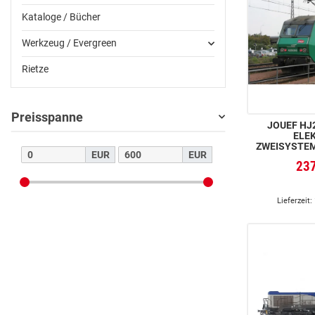
Kataloge / Bücher
Werkzeug / Evergreen
Rietze
Preisspanne
JOUEF HJ2
ELE
ZWEISYSTE
EUR
EUR
426086, „F
23
MIT CARMILL
COGNA
Lieferzeit: