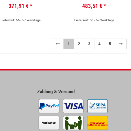
TRAIN”, MIT MULTIPROTOKOL-
371,91 €
*
483,51 €
*
SOUNDDECODER
Lieferzeit: 56 - 57 Werktage
Lieferzeit: 56 - 57 Werktage
1
2
3
4
5
Zahlung & Versand