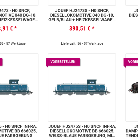
473 - H0 SNCF,
JOUEF HJ2473S - H0 SNCF,
J
OTIVE 040 DG-18,
DIESELLOKOMOTIVE 040 DG-18,
DIE
 HEIZKESSELWAGEN
GELB/BLAU + HEIZKESSELWAGEN
800 KG/H, SHMFP
DER BAUART 800 KG/H, SHMFP
HEIZ
8,91 €
*
390,51 €
*
KÖNIGSBLAUER
568 IN KÖNIGSBLAUER
00 KG
BGEBUNG
FARBGEBUNG, MIT
MULTIPROTOKOLL-
SOUNDDECODER
 56 - 57 Werktage
Lieferzeit: 56 - 57 Werktage
VORBESTELLEN
VORB
 - H0 SNCF INFRA,
JOUEF HJ2475S - H0 SNCF INFRA,
J
OTIVE BB 666025,
DIESELLOKOMOTIVE BB 666025,
DAMPF
UE FARBGEBUNG
WEISS-BLAUE FARBGEBUNG, MIT
TENDE