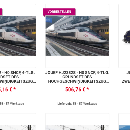
VORBESTELLEN
- H0 SNCF, 4-TLG.
JOUEF HJ2382S - H0 SNCF, 4-TLG.
J
DSET DES
GRUNDSET DES
WINDIGKEITSZUG
HOCHGESCHWINDIGKEITSZUG
ZWE
 RÉSEAU
TGV RÉSEAU
5,16 €
*
506,76 €
*
VARIANTE) INOUI
(DREISYSTEMVARIANTE) INOUI
RIN–LYON–PARIS”
„MAILAND–TURIN–LYON–PARIS”,
MIT MULTIPROTOKOLL-
SOUNDDECODER
 56 - 57 Werktage
Lieferzeit: 56 - 57 Werktage