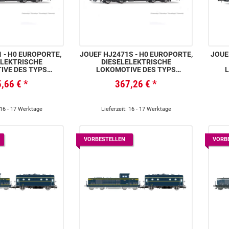
 - H0 EUROPORTE,
JOUEF HJ2471S - H0 EUROPORTE,
JOUEF
ELEKTRISCHE
DIESELELEKTRISCHE
IVE DES TYPS
LOKOMOTIVE DES TYPS
18, SILBER/BLAUE
VOSSLOH DE 18, SILBER/BLAUE
VOSS
5,66 €
*
367,26 €
*
UNG, EP. VI
FARBGEBUNG, EP. VI, MIT
SOUNDDECODER UND
DIGITALKUPPLUNGEN
 16 - 17 Werktage
Lieferzeit: 16 - 17 Werktage
VORBESTELLEN
VORB