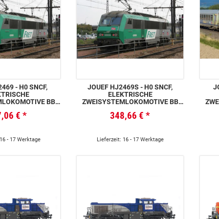
469 - H0 SNCF,
JOUEF HJ2469S - H0 SNCF,
J
KTRISCHE
ELEKTRISCHE
MLOKOMOTIVE BB
ZWEISYSTEMLOKOMOTIVE BB
ZWE
RET“-FARBGEBUNG
426086, „FRET“-FARBGEBUNG
26163
7,06 €
*
348,66 €
*
ON-LOGO, (WAPPEN
MIT CARMILLON-LOGO, (WAPPEN
E
C), EP. VI
COGNAC), EP. VI, MIT
SOUNDDECODER
 16 - 17 Werktage
Lieferzeit: 16 - 17 Werktage