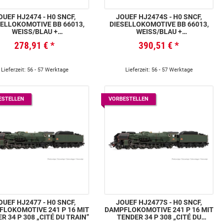
OUEF HJ2474 - H0 SNCF,
JOUEF HJ2474S - H0 SNCF,
SELLOKOMOTIVE BB 66013,
DIESELLOKOMOTIVE BB 66013,
WEISS/BLAU +
WEISS/BLAU +
KESSELWAGEN DER BAUART 8
HEIZKESSELWAGEN DER BAUART 8
278,91 €
*
390,51 €
*
/H, SHMF 788, HELLBLAUE F
00 KG/H, SHMF 788, HELLBLAUE
ARBGEBUNG
FARBGEBUNG, MIT
MULTIPROTOKOLL-S
OUNDDECODER
Lieferzeit: 56 - 57 Werktage
Lieferzeit: 56 - 57 Werktage
ESTELLEN
VORBESTELLEN
OUEF HJ2477 - H0 SNCF,
JOUEF HJ2477S - H0 SNCF,
LOKOMOTIVE 241 P 16 MIT
DAMPFLOKOMOTIVE 241 P 16 MIT
R 34 P 308 „CITÉ DU TRAIN”
TENDER 34 P 308 „CITÉ DU