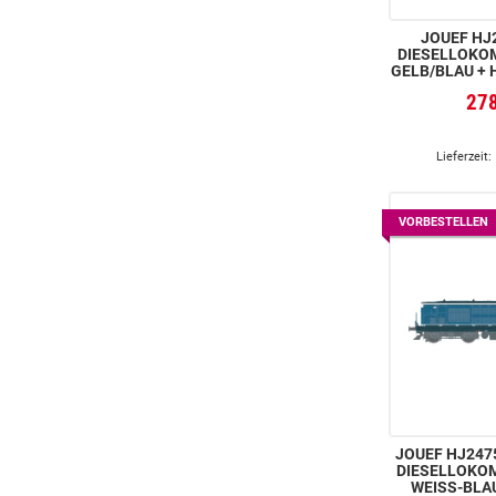
JOUEF HJ2
DIESELLOKOM
GELB/BLAU +
DER BAUART 
27
568 IN 
FAR
Lieferzeit:
VORBESTELLEN
JOUEF HJ2475
DIESELLOKOM
WEISS-BLA