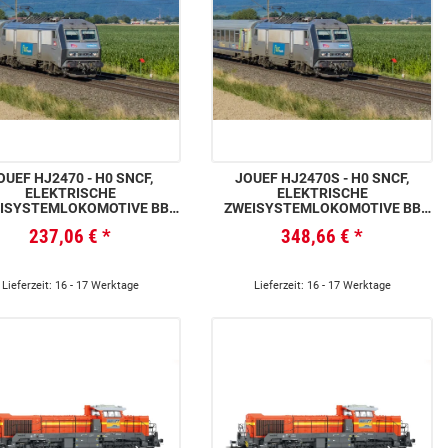
OUEF HJ2470 - H0 SNCF,
JOUEF HJ2470S - H0 SNCF,
ELEKTRISCHE
ELEKTRISCHE
ISYSTEMLOKOMOTIVE BB
ZWEISYSTEMLOKOMOTIVE BB
R, IN GRAUER „FLUO GRAND
26163R,IN GRAUER „FLUO GRAND
237,06 €
*
348,66 €
*
ST“-FARBGEBUNG, EP. VI
EST“-FARBGEBUNG, EP. VI, MIT
SOUNDDECODER
Lieferzeit: 16 - 17 Werktage
Lieferzeit: 16 - 17 Werktage