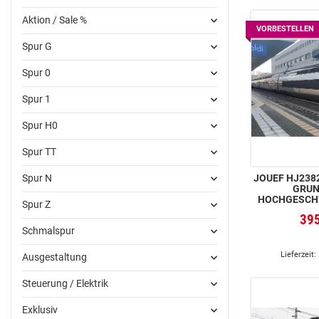
Aktion / Sale %
VORBESTELLEN
Spur G
Spur 0
Spur 1
Spur H0
Spur TT
JOUEF HJ2382 
Spur N
GRUN
HOCHGESCH
Spur Z
TGV
39
(DREISYSTEM
Schmalspur
„MAILAND–TU
Lieferzeit:
Ausgestaltung
Steuerung / Elektrik
Exklusiv