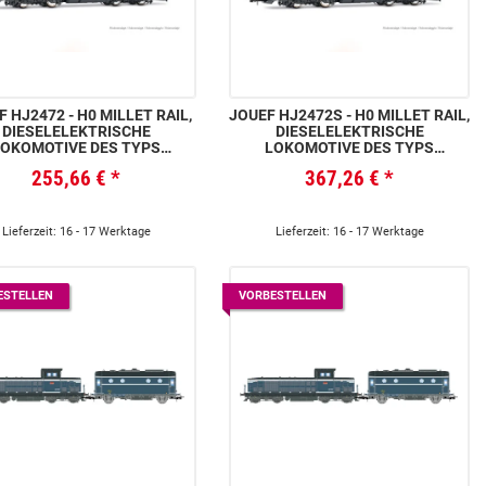
 HJ2472 - H0 MILLET RAIL,
JOUEF HJ2472S - H0 MILLET RAIL,
DIESELELEKTRISCHE
DIESELELEKTRISCHE
LOKOMOTIVE DES TYPS
LOKOMOTIVE DES TYPS
LOH DE 18, ORANGE/GRAU
VOSSLOH DE 18, ORANGE/GRAU
255,66 €
*
367,26 €
*
FARBGEBUNG, EP. VI
FARBGEBUNG, EP. VI, MIT
SOUNDDECODER UND
DIGITALKUPPLUNGEN
Lieferzeit: 16 - 17 Werktage
Lieferzeit: 16 - 17 Werktage
ESTELLEN
VORBESTELLEN