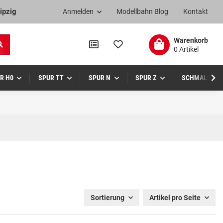
ipzig
Anmelden
Modellbahn Blog
Kontakt
Warenkorb
0 Artikel
R H0
SPUR TT
SPUR N
SPUR Z
SCHMALSPUR
Sortierung
Artikel pro Seite