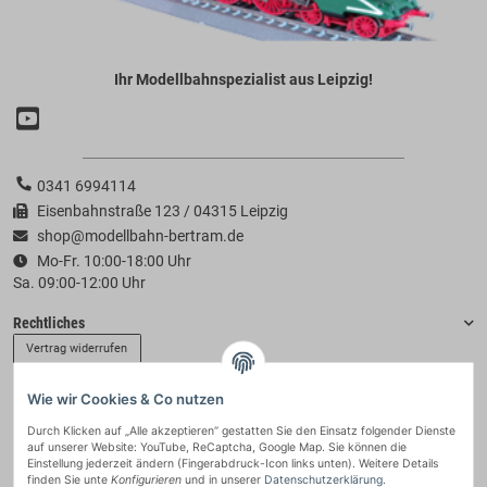
Ihr Modellbahnspezialist aus Leipzig!
0341 6994114
Eisenbahnstraße 123 / 04315 Leipzig
shop@modellbahn-bertram.de
Mo-Fr. 10:00-18:00 Uhr
Sa. 09:00-12:00 Uhr
Rechtliches
Vertrag widerrufen
Wie wir Cookies & Co nutzen
Informationen
Durch Klicken auf „Alle akzeptieren“ gestatten Sie den Einsatz folgender Dienste
auf unserer Website: YouTube, ReCaptcha, Google Map. Sie können die
Zahlung & Versand
Einstellung jederzeit ändern (Fingerabdruck-Icon links unten). Weitere Details
finden Sie unte
Konfigurieren
und in unserer
Datenschutzerklärung
.