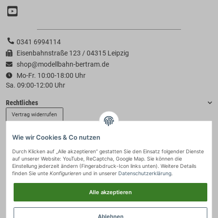
0341 6994114
Eisenbahnstraße 123 / 04315 Leipzig
shop@modellbahn-bertram.de
Mo-Fr. 10:00-18:00 Uhr
Sa. 09:00-12:00 Uhr
Rechtliches
Vertrag widerrufen
Wie wir Cookies & Co nutzen
Informationen
Durch Klicken auf „Alle akzeptieren“ gestatten Sie den Einsatz folgender Dienste
auf unserer Website: YouTube, ReCaptcha, Google Map. Sie können die
Zahlung & Versand
Einstellung jederzeit ändern (Fingerabdruck-Icon links unten). Weitere Details
finden Sie unte
Konfigurieren
und in unserer
Datenschutzerklärung
.
Alle akzeptieren
Ablehnen