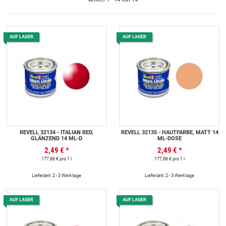
AUF LAGER
AUF LAGER
REVELL 32134 - ITALIAN RED,
REVELL 32135 - HAUTFARBE, MATT 14
GLÄNZEND 14 ML-D
ML-DOSE
2,49 €
*
2,49 €
*
177,86 € pro 1 l
177,86 € pro 1 l
Lieferzeit: 2 - 3 Werktage
Lieferzeit: 2 - 3 Werktage
AUF LAGER
AUF LAGER