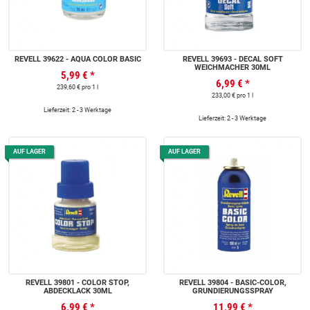
REVELL 39622 - AQUA COLOR BASIC
REVELL 39693 - DECAL SOFT
WEICHMACHER 30ML
5,99 €
*
6,99 €
*
239,60 € pro 1 l
233,00 € pro 1 l
Lieferzeit: 2 - 3 Werktage
Lieferzeit: 2 - 3 Werktage
AUF LAGER
AUF LAGER
REVELL 39801 - COLOR STOP,
REVELL 39804 - BASIC-COLOR,
ABDECKLACK 30ML
GRUNDIERUNGSSPRAY
6,99 €
*
11,99 €
*