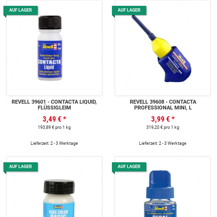
AUF LAGER
AUF LAGER
REVELL 39601 - CONTACTA LIQUID,
REVELL 39608 - CONTACTA
FLÜSSIGLEIM
PROFESSIONAL MINI, L
3,49 €
*
3,99 €
*
193,89 € pro 1 kg
319,20 € pro 1 kg
Lieferzeit: 2 - 3 Werktage
Lieferzeit: 2 - 3 Werktage
AUF LAGER
AUF LAGER