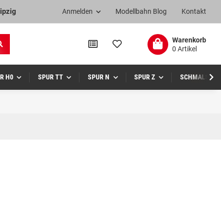
ipzig
Anmelden
Modellbahn Blog
Kontakt
Warenkorb
0 Artikel
R H0
SPUR TT
SPUR N
SPUR Z
SCHMALSPUR