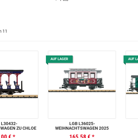
on 11
AUF LAGER
AUF L
 L30432-
LGB L36025-
WAGEN ZU CHLOE
WEIHNACHTSWAGEN 2025
,00 €
*
165,58 €
*