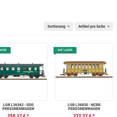
Sortierung
Artikel pro Seite
AGER
AUF LAGER
LGB L36362 - SDG
LGB L36830 - NCRR
PERSONENWAGEN
PERSONENWAGEN
250,17 €
*
222,27 €
*