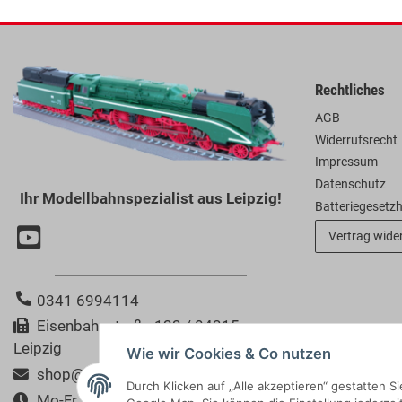
Rechtliches
AGB
Widerrufsrecht
Impressum
Datenschutz
Ihr Modellbahnspezialist aus Leipzig!
Batteriegesetz
Vertrag wide
0341 6994114
Eisenbahnstraße 123 / 04315
Leipzig
Wie wir Cookies & Co nutzen
shop@modellbahn-bertram.de
Durch Klicken auf „Alle akzeptieren“ gestatten 
Mo-Fr. 10:00-18:00 Uhr