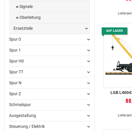
Signale
Lieferzeit
Oberleitung
Ersatzteile
AUF LAGER
Spur 0
Spur 1
Spur H0
Spur TT
Spur N
LGB L4004
Spur Z
88
Schmalspur
Ausgestaltung
Lieferzeit
Steuerung / Elektrik