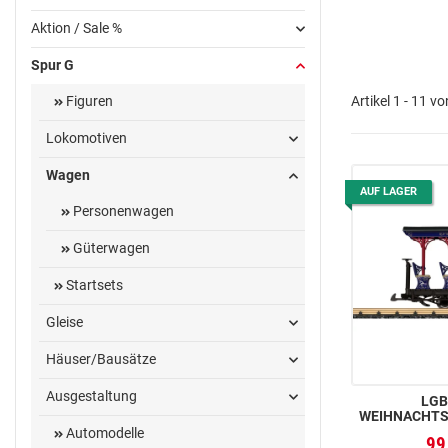
Aktion / Sale %
Spur G
Artikel 1 - 11 v
Figuren
Lokomotiven
Wagen
AUF LAGER
Personenwagen
Güterwagen
Startsets
Gleise
Häuser/Bausätze
Ausgestaltung
LGB
WEIHNACHTS
Automodelle
99