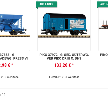
AUF LAGER
AUF L
7853 - G-
PIKO 37972 - G-GED. GÜTERWG.
PIKO 3877
ADEWG. PRESS VI
VEB PIKO DR III O. BHS
2,98 €
*
133,20 €
*
: 2 - 3 Werktage
Lieferzeit: 2 - 3 Werktage
on 11