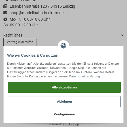
Eisenbahnstraße 123 / 04315 Leipzig
shop@modellbahn-bertram.de
Mo-Fr. 10:00-18:00 Uhr
Sa. 09:00-12:00 Uhr
Rechtliches
Vertrag widerrufen
Wie wir Cookies & Co nutzen
Informationen
Durch Klicken auf „Alle akzeptieren“ gestatten Sie den Einsatz folgender Dienste
auf unserer Website: YouTube, ReCaptcha, Google Map. Sie können die
Zahlung & Versand
Einstellung jederzeit ändern (Fingerabdruck-Icon links unten). Weitere Details
finden Sie unte
Konfigurieren
und in unserer
Datenschutzerklärung
.
Alle akzeptieren
Ablehnen
Konfigurieren
© 2021 - Modellbahn-Bertram
• * Alle Preise inkl. gesetzlicher USt., zzgl.
Versand
.
Powered by
JTL-Shop