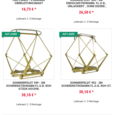
LGB L56405 - STANDARD
SOMMERFELDT 800 - 2M
OBERLEITUNGSMAST
EINHOLMSTROMABN. F.L.G.B.,
UNLACKIERT , OHNE EIGENE
16,73 €
*
FEDERKRAFT,
26,50 €
*
Lieferzeit: 2 - 3 Werktage
Lieferzeit: 2 - 3 Werktage
AUF LAGER
AUF LAGER
SOMMERFELDT 949 - 2M
SOMMERFELDT 952 - 2M
SCHERENSTROMABN.F.L.G.B. ROH
SCHERENSTROMABN.F.L.G.B. ROH ST.
STÜCK HOCHW.
30,10 €
*
30,10 €
*
Lieferzeit: 2 - 3 Werktage
Lieferzeit: 2 - 3 Werktage