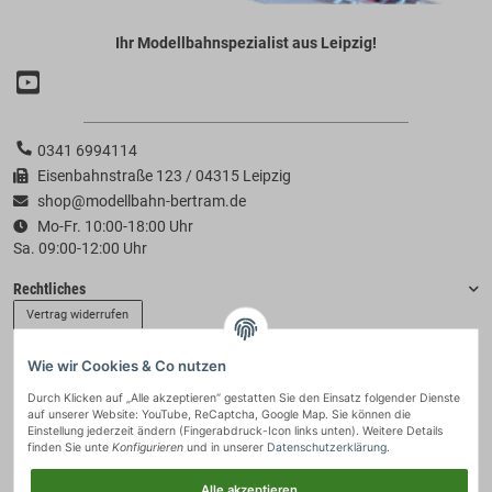
Ihr Modellbahnspezialist aus Leipzig!
0341 6994114
Eisenbahnstraße 123 / 04315 Leipzig
shop@modellbahn-bertram.de
Mo-Fr. 10:00-18:00 Uhr
Sa. 09:00-12:00 Uhr
Rechtliches
Vertrag widerrufen
Wie wir Cookies & Co nutzen
Informationen
Durch Klicken auf „Alle akzeptieren“ gestatten Sie den Einsatz folgender Dienste
auf unserer Website: YouTube, ReCaptcha, Google Map. Sie können die
Zahlung & Versand
Einstellung jederzeit ändern (Fingerabdruck-Icon links unten). Weitere Details
finden Sie unte
Konfigurieren
und in unserer
Datenschutzerklärung
.
Alle akzeptieren