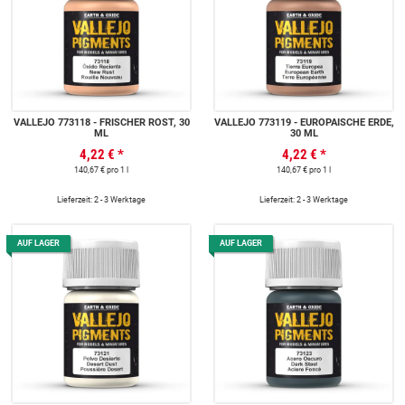
VALLEJO 773118 - FRISCHER ROST, 30
VALLEJO 773119 - EUROPÄISCHE ERDE,
ML
30 ML
4,22 €
*
4,22 €
*
140,67 € pro 1 l
140,67 € pro 1 l
Lieferzeit: 2 - 3 Werktage
Lieferzeit: 2 - 3 Werktage
AUF LAGER
AUF LAGER