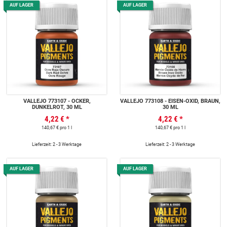
AUF LAGER
AUF LAGER
VALLEJO 773107 - OCKER,
VALLEJO 773108 - EISEN-OXID, BRAUN,
DUNKELROT, 30 ML
30 ML
4,22 €
*
4,22 €
*
140,67 € pro 1 l
140,67 € pro 1 l
Lieferzeit: 2 - 3 Werktage
Lieferzeit: 2 - 3 Werktage
AUF LAGER
AUF LAGER