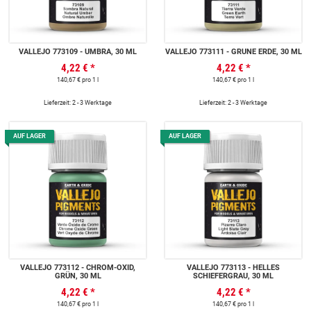
VALLEJO 773109 - UMBRA, 30 ML
VALLEJO 773111 - GRÜNE ERDE, 30 ML
4,22 €
*
4,22 €
*
140,67 € pro 1 l
140,67 € pro 1 l
Lieferzeit: 2 - 3 Werktage
Lieferzeit: 2 - 3 Werktage
AUF LAGER
AUF LAGER
VALLEJO 773112 - CHROM-OXID,
VALLEJO 773113 - HELLES
GRÜN, 30 ML
SCHIEFERGRAU, 30 ML
4,22 €
*
4,22 €
*
140,67 € pro 1 l
140,67 € pro 1 l