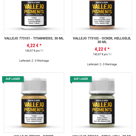
VALLEJO 773101 - TITANWEISS, 30 ML
VALLEJO 773102 - OCKER, HELLGELB,
30 ML
4,22 €
*
4,22 €
*
140,67 € pro 1 l
140,67 € pro 1 l
Lieferzeit: 2 - 3 Werktage
Lieferzeit: 2 - 3 Werktage
AUF LAGER
AUF LAGER