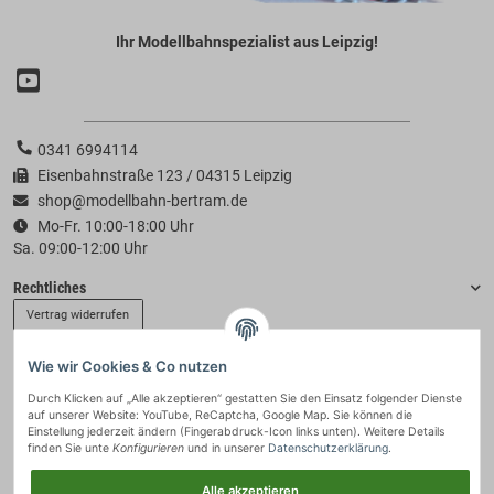
Ihr Modellbahnspezialist aus Leipzig!
0341 6994114
Eisenbahnstraße 123 / 04315 Leipzig
shop@modellbahn-bertram.de
Mo-Fr. 10:00-18:00 Uhr
Sa. 09:00-12:00 Uhr
Rechtliches
Vertrag widerrufen
Wie wir Cookies & Co nutzen
Informationen
Durch Klicken auf „Alle akzeptieren“ gestatten Sie den Einsatz folgender Dienste
auf unserer Website: YouTube, ReCaptcha, Google Map. Sie können die
Zahlung & Versand
Einstellung jederzeit ändern (Fingerabdruck-Icon links unten). Weitere Details
finden Sie unte
Konfigurieren
und in unserer
Datenschutzerklärung
.
Alle akzeptieren