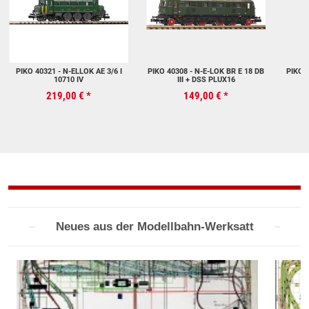
PIKO 40321 - N-ELLOK AE 3/6 I
PIKO 40308 - N-E-LOK BR E 18 DB
PIKO 4
10710 IV
III + DSS PLUX16
219,00 €
*
149,00 €
*
Neues aus der Modellbahn-Werksatt