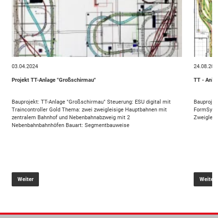
03.04.2024
24.08.202
Projekt TT-Anlage "Großschirmau"
TT - Anla
Bauprojekt: TT-Anlage "Großschirmau" Steuerung: ESU digital mit
Bauprojekt: TT - Anlage MüllersteinBaugröße: 4,0
Traincontroller Gold Thema: zwei zweigleisige Hauptbahnen mit
FormSystem: Digitalsteuerung mit Tr
zentralem Bahnhof und Nebenbahnabzweig mit 2
Zweigleis
Nebenbahnbahnhöfen Bauart: Segmentbauweise
Weiter
Weiter