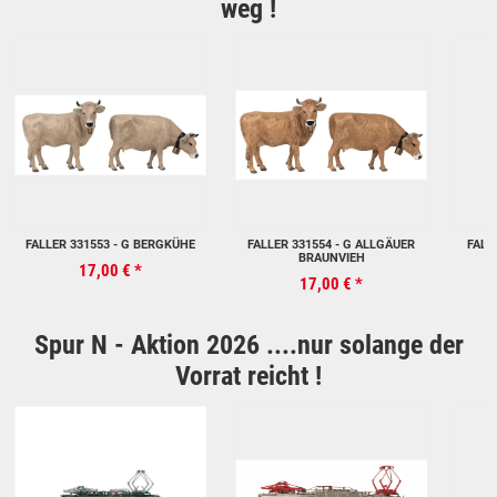
weg !
FALLER 331553 - G BERGKÜHE
FALLER 331554 - G ALLGÄUER
FALL
BRAUNVIEH
17,00 €
*
17,00 €
*
Spur N - Aktion 2026 ....nur solange der
Vorrat reicht !