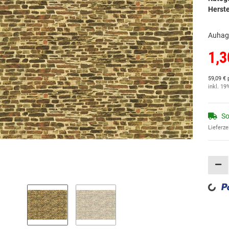
Herste
Auhage
1,3
59,09 € 
inkl. 19
So
Lieferze
Loading...