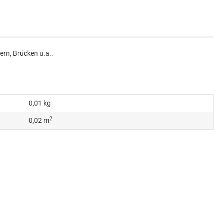
rn, Brücken u.a..
0,01
kg
2
0,02 m