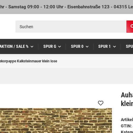
Uhr - Samstag 09:00 - 12:00 Uhr - Eisenbahnstraße 123 - 04315 Le
AKTION / SALE %
SPUR G
SPUR 0
SPUR 1
SPU
korpappe Kalksteinmauer klein lose
Auh
klei
Artik
GTIN:
Kateg