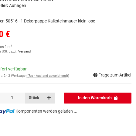
ller:
Auhagen
n 50516 - 1 Dekorpappe Kalksteinmauer klein lose
0 €
2
pro 1 m
% USt. , zzgl.
Versand
fort verfügbar
Frage zum Artikel
it:
2 - 3 Werktage
((%s - Ausland abweichend))
Stück
In den Warenkorb
Komponenten werden geladen ...