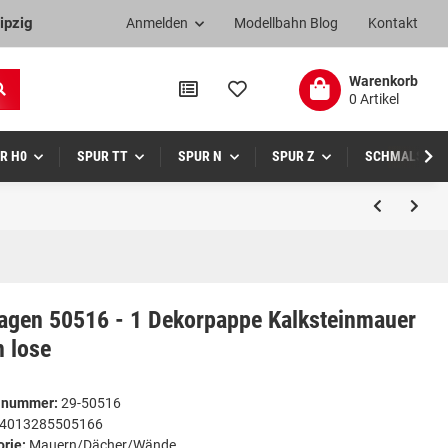
ipzig
Anmelden
Modellbahn Blog
Kontakt
Warenkorb
0 Artikel
R H0
SPUR TT
SPUR N
SPUR Z
SCHMALSPUR
agen 50516 - 1 Dekorpappe Kalksteinmauer
n lose
elnummer:
29-50516
4013285505166
orie:
Mauern/Dächer/Wände