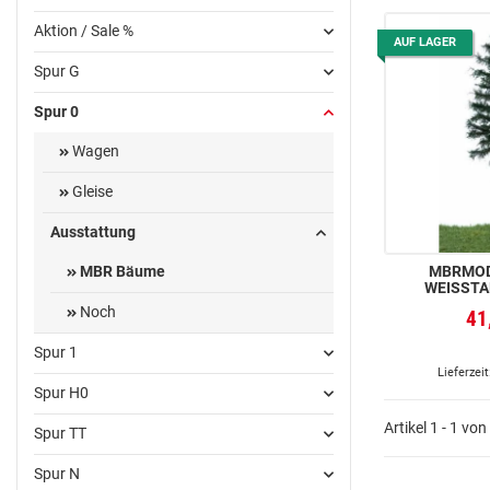
Aktion / Sale %
AUF LAGER
Spur G
Spur 0
Wagen
Gleise
Ausstattung
MBRMODE
MBR Bäume
WEISSTA
Noch
41
Spur 1
Lieferzeit
Spur H0
Artikel 1 - 1 von
Spur TT
Spur N