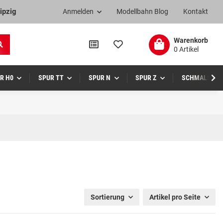
ipzig
Anmelden
Modellbahn Blog
Kontakt
Warenkorb
0 Artikel
R H0
SPUR TT
SPUR N
SPUR Z
SCHMALSPUR
Sortierung
Artikel pro Seite