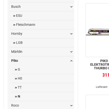
Busch
ESU
Fleischmann
Hornby
LGB
Märklin
Piko
PIKO 4
ELEKTROTR
THURBO 
G
31
H0
Lieferzeit:
TT
N
Roco