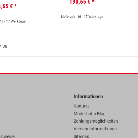
190,65 €
*
3,65 €
*
Lieferzeit: 16 - 17 Werktage
 16 - 17 Werktage
on 38
Informationen
Kontakt
Modellbahn Blog
Zahlungsmöglichkeiten
Versandinformationen
hinweise
Sitemap