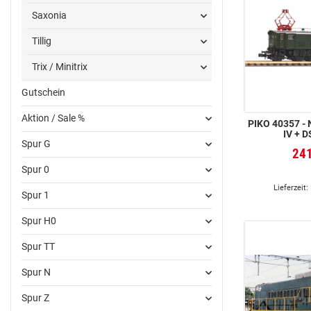
Saxonia
Tillig
Trix / Minitrix
Gutschein
Aktion / Sale %
PIKO 40357 - N-E-LOK BR 116 DB
IV + 
Spur G
24
Spur 0
Lieferzeit:
Spur 1
Spur H0
Spur TT
Spur N
Spur Z