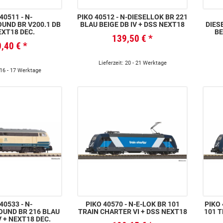
0511 - N-
PIKO 40512 - N-DIESELLOK BR 221
UND BR V200.1 DB
BLAU BEIGE DB IV + DSS NEXT18
DIES
NEXT18 DEC.
BE
139,50 €
*
0,40 €
*
Lieferzeit: 20 - 21 Werktage
 16 - 17 Werktage
0533 - N-
PIKO 40570 - N-E-LOK BR 101
PIKO 40571 -
OUND BR 216 BLAU
TRAIN CHARTER VI + DSS NEXT18
101 T
V + NEXT18 DEC.