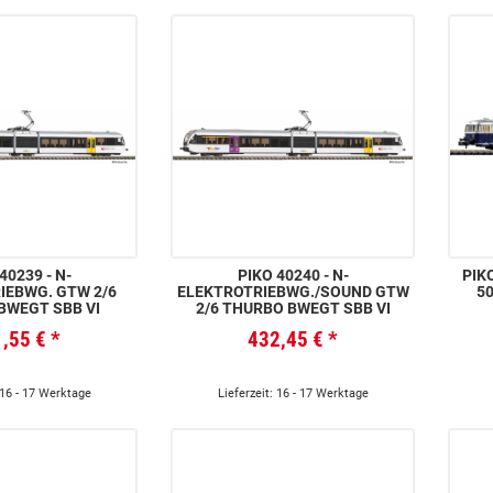
0239 - N-
PIKO 40240 - N-
PIKO 402
IEBWG. GTW 2/6
ELEKTROTRIEBWG./SOUND GTW
50
BWEGT SBB VI
2/6 THURBO BWEGT SBB VI
1,55 €
*
432,45 €
*
 16 - 17 Werktage
Lieferzeit: 16 - 17 Werktage