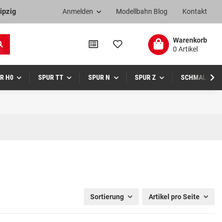
ipzig
Anmelden
Modellbahn Blog
Kontakt
Warenkorb
0 Artikel
R H0
SPUR TT
SPUR N
SPUR Z
SCHMALSPUR
Sortierung
Artikel pro Seite