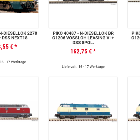
PIKO 40487 - N-DIESELLOK BR
PIKO 404
+ DSS NEXT18
G1206 VOSSLOH LEASING VI +
G12
DSS 8POL.
8,55 €
*
162,75 €
*
 16 - 17 Werktage
Lieferzeit: 16 - 17 Werktage