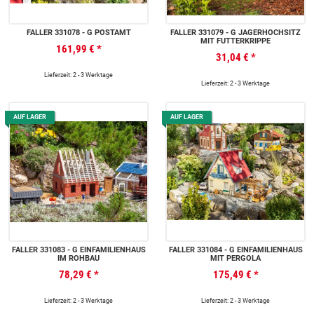
FALLER 331078 - G POSTAMT
FALLER 331079 - G JÄGERHOCHSITZ
MIT FUTTERKRIPPE
161,99 €
*
31,04 €
*
Lieferzeit: 2 - 3 Werktage
Lieferzeit: 2 - 3 Werktage
AUF LAGER
AUF LAGER
FALLER 331083 - G EINFAMILIENHAUS
FALLER 331084 - G EINFAMILIENHAUS
IM ROHBAU
MIT PERGOLA
78,29 €
*
175,49 €
*
Lieferzeit: 2 - 3 Werktage
Lieferzeit: 2 - 3 Werktage