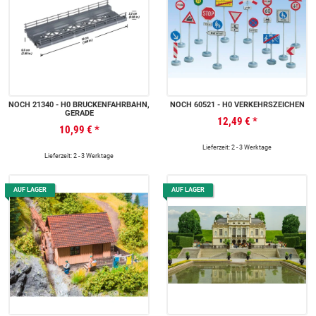
NOCH 21340 - H0 BRÜCKENFAHRBAHN,
NOCH 60521 - H0 VERKEHRSZEICHEN
GERADE
12,49 €
*
10,99 €
*
Lieferzeit: 2 - 3 Werktage
Lieferzeit: 2 - 3 Werktage
AUF LAGER
AUF LAGER