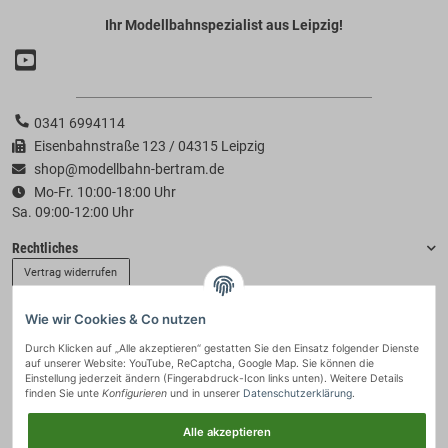
Ihr Modellbahnspezialist aus Leipzig!
0341 6994114
Eisenbahnstraße 123 / 04315 Leipzig
shop@modellbahn-bertram.de
Mo-Fr. 10:00-18:00 Uhr
Sa. 09:00-12:00 Uhr
Rechtliches
Vertrag widerrufen
Wie wir Cookies & Co nutzen
Informationen
Durch Klicken auf „Alle akzeptieren“ gestatten Sie den Einsatz folgender Dienste
auf unserer Website: YouTube, ReCaptcha, Google Map. Sie können die
Zahlung & Versand
Einstellung jederzeit ändern (Fingerabdruck-Icon links unten). Weitere Details
finden Sie unte
Konfigurieren
und in unserer
Datenschutzerklärung
.
Alle akzeptieren