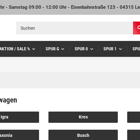
Uhr - Samstag 09:00 - 12:00 Uhr - Eisenbahnstraße 123 - 04315 Le
AKTION / SALE %
SPUR G
SPUR 0
SPUR 1
SPU
wagen
Igra
Kres
axonia
Busch