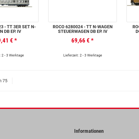
 - TT 3ER SET N-
ROCO 6280024 - TT N-WAGEN
RO
 DB EP. IV
STEUERWAGEN DB EP. IV
D
9,41 €
*
69,66 €
*
: 2 - 3 Werktage
Lieferzeit: 2 - 3 Werktage
on 75
Informationen