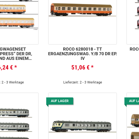
UGWAGENSET
ROCO 6280018 - TT
ROCO
PRESS“ DER DR,
ERGAENZUNGSWAG. Y/B 70 DR EP.
ND AUS EINEM
IV
GEN TYP Y/B70,
6,24 €
*
51,06 €
*
EWAGEN UND EINEM
WAGEN BAUART
TADT, EP. IV
: 2 - 3 Werktage
Lieferzeit: 2 - 3 Werktage
AUF LAGER
AUF L