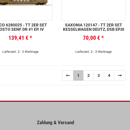
CO 6280025 - TT 2ER SET
SAXONIA 120147 - TT 2ER SET
OSTO SENF DR #1 EP. IV
KESSELWAGEN DEUTZ, DSB EP.III
139,41 €
*
70,00 €
*
Lieferzeit: 2 - 3 Werktage
Lieferzeit: 2 - 3 Werktage
1
2
3
4
Zahlung & Versand