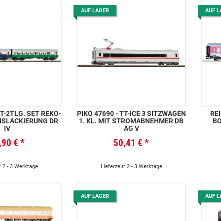
AUF LAGER
AUF L
PIKO 47690 - TT-ICE 3 SITZWAGEN
RE
HSLACKIERUNG DR
1. KL. MIT STROMABNEHMER DB
BO
IV
AG V
,90 €
*
50,41 €
*
: 2 - 3 Werktage
Lieferzeit: 2 - 3 Werktage
AUF LAGER
AUF L