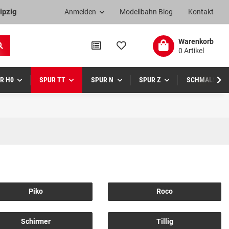
ipzig
Anmelden
Modellbahn Blog
Kontakt
Warenkorb
0 Artikel
R H0
SPUR TT
SPUR N
SPUR Z
SCHMALSPUR
Piko
Roco
Schirmer
Tillig