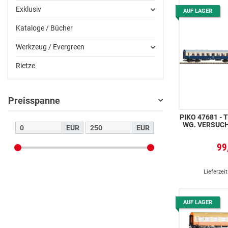
Exklusiv
AUF LAGER
Kataloge / Bücher
Werkzeug / Evergreen
Rietze
Preisspanne
PIKO 47681 - TT-2TLG. SET REKO-
WG. VERSUC
EUR
EUR
99
Lieferzeit
AUF LAGER