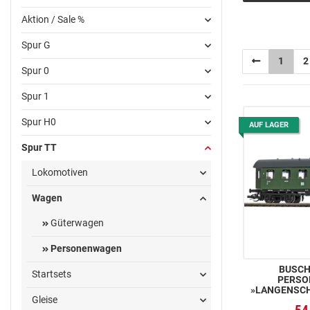
Aktion / Sale %
Spur G
1
2
Spur 0
Spur 1
Spur H0
AUF LAGER
Spur TT
Lokomotiven
Wagen
Güterwagen
Personenwagen
BUSCH 3
Startsets
PERSO
»LANGENSC
Gleise