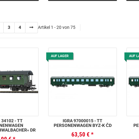
3
4
Artikel 1 - 20 von 75
AUF LAGER
AUF L
4102 - TT
IGRA 97000015 - TT
NENWAGEN
PERSONENWAGEN BYZ-K ČD
PE
HWALBACHER« DR
63,50 €
*