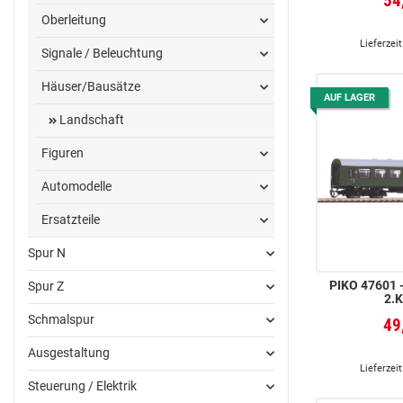
54
Oberleitung
Lieferzeit
Signale / Beleuchtung
Häuser/Bausätze
AUF LAGER
Landschaft
Figuren
Automodelle
Ersatzteile
Spur N
PIKO 47601 - TT-REKOWAG
Spur Z
2.K
Schmalspur
49
Ausgestaltung
Lieferzeit
Steuerung / Elektrik