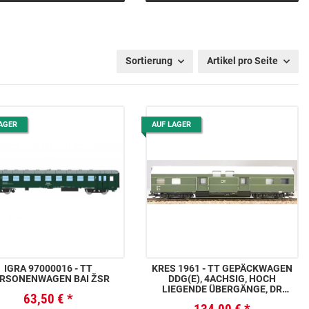
Sortierung
Artikel pro Seite
AGER
AUF LAGER
IGRA 97000016 - TT
KRES 1961 - TT GEPÄCKWAGEN
RSONENWAGEN BAI ŽSR
DDG(E), 4ACHSIG, HOCH
LIEGENDE ÜBERGÄNGE, DR
63,50 €
*
EPOCHE III, NR. 152-004