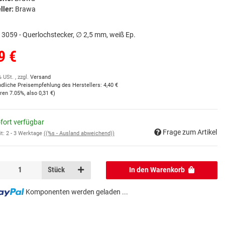
ller:
Brawa
3059 - Querlochstecker, ∅ 2,5 mm, weiß Ep.
9 €
% USt. , zzgl.
Versand
ndliche Preisempfehlung des Herstellers
:
4,40 €
aren
7.05%
, also
0,31 €
)
fort verfügbar
Frage zum Artikel
it:
2 - 3 Werktage
((%s - Ausland abweichend))
Stück
In den Warenkorb
Komponenten werden geladen ...
...