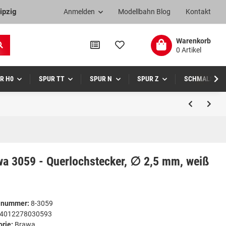
ipzig
Anmelden
Modellbahn Blog
Kontakt
Warenkorb
0 Artikel
R H0
SPUR TT
SPUR N
SPUR Z
SCHMALSPUR
wa 3059 - Querlochstecker, ∅ 2,5 mm, weiß
elnummer:
8-3059
4012278030593
orie:
Brawa