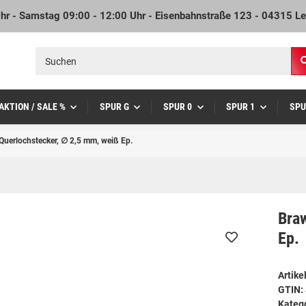
Uhr - Samstag 09:00 - 12:00 Uhr - Eisenbahnstraße 123 - 04315 Le
AKTION / SALE %
SPUR G
SPUR 0
SPUR 1
SPU
Querlochstecker, ∅ 2,5 mm, weiß Ep.
Bra
Ep.
Artik
GTIN:
Kateg