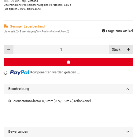
inkl. 19% USt. , zzgl.
Versand
Unverbindliche Preisempfehlung des Herstellers
:
4,80 €
(Sie sparen
7.08%
, also
0,34 €
)
Geringer Lagerbestand
Frage zum Artikel
Lieferzeit:
2 - 3 Werktage
((%s - Ausland abweichend))
Stück
Loading...
Komponenten werden geladen ...
Beschreibung
$Gleichstrom$Klar$Ø 0,3 mm$3 V/15 mA$Teflonkabel
Bewertungen