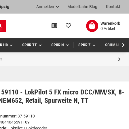
ipzig
Anmelden
Modellbahn Blog
Kontakt
Warenkorb
0 Artikel
R H0
SPUR TT
SPUR N
SPUR Z
SCHMALSPUR
TT
 59110 - LokPilot 5 FX micro DCC/MM/SX, 8-
NEM652, Retail, Spurweite N, TT
elnummer:
37-59110
4044645591109
orie:
Lokpilot / Lokdecoder