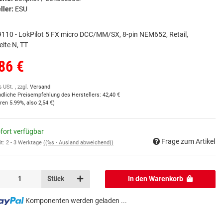
ller:
ESU
110 - LokPilot 5 FX micro DCC/MM/SX, 8-pin NEM652, Retail,
ite N, TT
86 €
% USt. , zzgl.
Versand
ndliche Preisempfehlung des Herstellers
:
42,40 €
aren
5.99%
, also
2,54 €
)
fort verfügbar
Frage zum Artikel
it:
2 - 3 Werktage
((%s - Ausland abweichend))
Stück
In den Warenkorb
Komponenten werden geladen ...