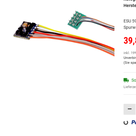
Herste
ESU 59
Spurwe
39,
inkl. 19
Unverbi
(Sie sp
So
Lieferze
Loading...