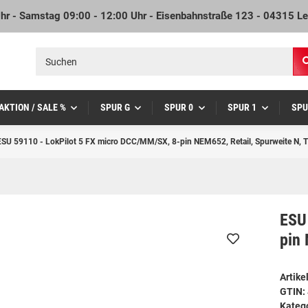
Uhr - Samstag 09:00 - 12:00 Uhr - Eisenbahnstraße 123 - 04315 Le
AKTION / SALE %
SPUR G
SPUR 0
SPUR 1
SPU
ESU 59110 - LokPilot 5 FX micro DCC/MM/SX, 8-pin NEM652, Retail, Spurweite N, 
ESU
pin 
Artik
GTIN:
Kateg