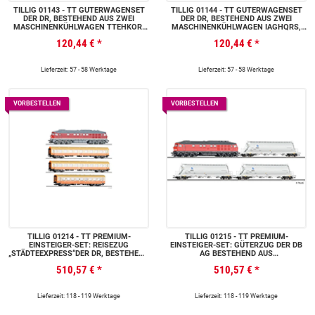
TILLIG 01143 - TT GÜTERWAGENSET
TILLIG 01144 - TT GÜTERWAGENSET
DER DR, BESTEHEND AUS ZWEI
DER DR, BESTEHEND AUS ZWEI
MASCHINENKÜHLWAGEN TTEHKOR,
MASCHINENKÜHLWAGEN IAGHQRS,
EP. III -FORMNEUHEIT-
EP. IV -FORMNEUHEIT-
120,44 €
*
120,44 €
*
Lieferzeit: 57 - 58 Werktage
Lieferzeit: 57 - 58 Werktage
VORBESTELLEN
VORBESTELLEN
TILLIG 01214 - TT PREMIUM-
TILLIG 01215 - TT PREMIUM-
EINSTEIGER-SET: REISEZUG
EINSTEIGER-SET: GÜTERZUG DER DB
„STÄDTEEXPRESS“DER DR, BESTEHEND
AG BESTEHEND AUS
AUS DIESELLOKOMOTIVE BR 132,
DIESELLOKOMOTIVE BR 232 UND DREI
510,57 €
*
510,57 €
*
EINEM 1. KLASSE REISEZUGWAGEN
STAUBBEHÄLTERWAGEN UACS, EP. V
TYP Y/B 70, EINEM 2. KLASSE
REISEZUGWAGEN, TYP Y/B 70 UND
EINEM SPEISEWAGEN WR, EP. IV
Lieferzeit: 118 - 119 Werktage
Lieferzeit: 118 - 119 Werktage