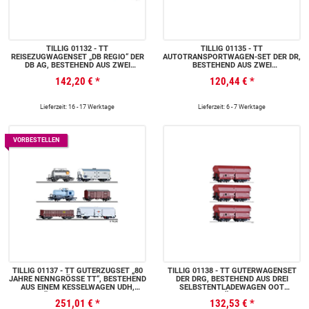
TILLIG 01132 - TT
TILLIG 01135 - TT
REISEZUGWAGENSET „DB REGIO“ DER
AUTOTRANSPORTWAGEN-SET DER DR,
DB AG, BESTEHEND AUS ZWEI
BESTEHEND AUS ZWEI
DOPPELSTOCKWAGEN DBPZA 780,
AUTOTRANSPORTWAGEN DDM, EP. IV
142,20 €
*
120,44 €
*
TEIL 2, EP. VI
Lieferzeit: 16 - 17 Werktage
Lieferzeit: 6 - 7 Werktage
VORBESTELLEN
TILLIG 01137 - TT GÜTERZUGSET „80
TILLIG 01138 - TT GÜTERWAGENSET
JAHRE NENNGRÖSSE TT“, BESTEHEND
DER DRG, BESTEHEND AUS DREI
AUS EINEM KESSELWAGEN UDH, E
SELBSTENTLADEWAGEN OOT
INEM KÜHLWAGEN ICHQRS, EINEM
SAARBRÜCKEN, EP. II
251,01 €
*
132,53 €
*
KESSELWAGEN Z, EINEM GEDECKTEN