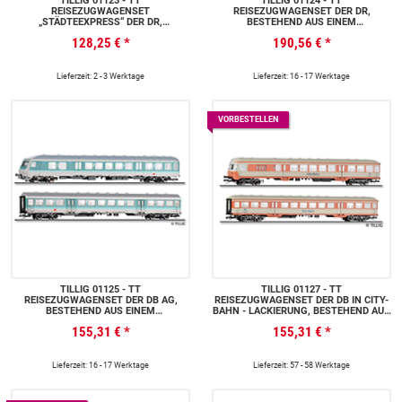
TILLIG 01123 - TT
TILLIG 01124 - TT
REISEZUGWAGENSET
REISEZUGWAGENSET DER DR,
„STÄDTEEXPRESS“ DER DR,
BESTEHEND AUS EINEM
BESTEHEND AUS EINEM
REISEZUGWAGEN 1. KLASSE, BAUART
128,25 €
*
190,56 €
*
REISEZUGWAGEN 1. KLASSE UND
HALBERSTADT, EINEM
EINEM REISEZUGWAGEN 2. KLASSE,
REISEZUGWAGEN 1./2. KLASSE,
BAUART HALBERSTADT, EP. IV
BAUART HALBERSTADT, UND EINEM
REISEZUGWAGEN 2. KLASSE MIT
Lieferzeit: 2 - 3 Werktage
Lieferzeit: 16 - 17 Werktage
BUFFETABTEIL, BAUART
HALBERSTADT, EP. IV
VORBESTELLEN
TILLIG 01125 - TT
TILLIG 01127 - TT
REISEZUGWAGENSET DER DB AG,
REISEZUGWAGENSET DER DB IN CITY-
BESTEHEND AUS EINEM
BAHN - LACKIERUNG, BESTEHEND AUS
STEUERWAGEN BNRDZF 479 UND
EINEM STEUERWAGEN 2. KLASSE
155,31 €
*
155,31 €
*
EINEM REISEZUGWAGEN 2. KLASSE
BDNF 238 UND EINEM
BNRZ 450, EP. V
REISEZUGWAGEN, EP. IV
Lieferzeit: 16 - 17 Werktage
Lieferzeit: 57 - 58 Werktage