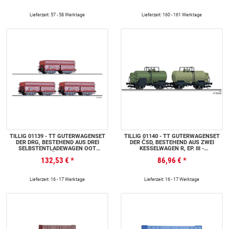
GÜTERWAGEN GHKKMS, EINEM
OFFENEN GÜTERWAGEN EALS UND
EINEM KÜHLWAGEN IBBHSS, EP. IV
Lieferzeit: 57 - 58 Werktage
Lieferzeit: 160 - 161 Werktage
TILLIG 01139 - TT GÜTERWAGENSET
TILLIG 01140 - TT GÜTERWAGENSET
DER DRG, BESTEHEND AUS DREI
DER ČSD, BESTEHEND AUS ZWEI
SELBSTENTLADEWAGEN OOT
KESSELWAGEN R, EP. III -
SAARBRÜCKEN, EP. II
FORMVARIANTE-
132,53 €
*
86,96 €
*
Lieferzeit: 16 - 17 Werktage
Lieferzeit: 16 - 17 Werktage