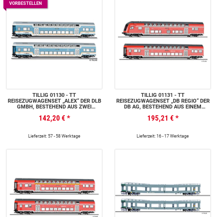
VORBESTELLEN
TILLIG 01130 - TT
TILLIG 01131 - TT
REISEZUGWAGENSET „ALEX“ DER DLB
REISEZUGWAGENSET „DB REGIO“ DER
GMBH, BESTEHEND AUS ZWEI
DB AG, BESTEHEND AUS EINEM
DOPPELSTOCKWAGEN DBPZA 780,
STEUERWAGEN 1./2. KLASSE
142,20 €
*
195,21 €
*
TEIL 2, EP. VI
DABPBZFA 767 UND EINEM
DOPPELSTOCKWAGEN DBPZA 780,
TEIL 1, EP. VI
Lieferzeit: 57 - 58 Werktage
Lieferzeit: 16 - 17 Werktage