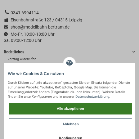
0341 6994114
Eisenbahnstraße 123 / 04315 Leipzig
shop@modellbahn-bertram.de
Mo-Fr. 10:00-18:00 Uhr
Sa. 09:00-12:00 Uhr
Rechtliches
Vertrag widerrufen
Wie wir Cookies & Co nutzen
Informationen
Durch Klicken auf „Alle akzeptieren“ gestatten Sie den Einsatz folgender Dienste
auf unserer Website: YouTube, ReCaptcha, Google Map. Sie können die
Zahlung & Versand
Einstellung jederzeit ändern (Fingerabdruck-Icon links unten). Weitere Details
finden Sie unte
Konfigurieren
und in unserer
Datenschutzerklärung
.
Alle akzeptieren
Ablehnen
Konfigurieren