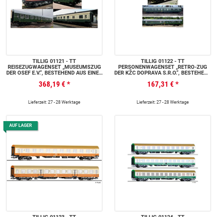
TILLIG 01121 - TT
TILLIG 01122 - TT
REISEZUGWAGENSET „MUSEUMSZUG
PERSONENWAGENSET „RETRO-ZUG
DER OSEF E.V.“, BESTEHEND AUS EINER
DER KŽC DOPRAVA S.R.O.“, BESTEHEND
DIESELLOKOMOTIVE BR 112, EINEM
AUS EINEM REISEZUGWAGEN 1.
368,19 €
*
167,31 €
*
REISEZUGWAGEN 2. KLASSE BGHW
KLASSE, EINEM REISEZUGWAGEN 2.
UND EINEM REISEZUGWAGEN 2.
KLASSE UND EINEM REISEZUGWAGEN
KLASSE MIT GEPÄCKABTEIL BDWSB
MIT GEPÄCKABTEIL 2. KLASSE, TYP
UND EIN REISEZUGWAGEN 2. KLASSE
Y/B 70, EP. VI
Lieferzeit: 27 - 28 Werktage
Lieferzeit: 27 - 28 Werktage
TYP Y/B 70, EP. VI
AUF LAGER