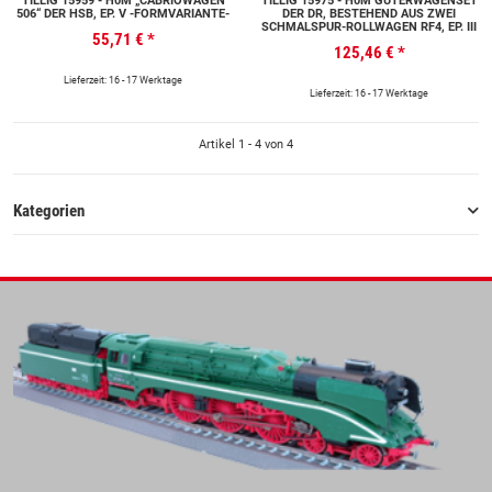
TILLIG 15959 - H0M „CABRIOWAGEN
TILLIG 15975 - H0M GÜTERWAGENSET
506“ DER HSB, EP. V -FORMVARIANTE-
DER DR, BESTEHEND AUS ZWEI
SCHMALSPUR-ROLLWAGEN RF4, EP. III
55,71 €
*
125,46 €
*
Lieferzeit: 16 - 17 Werktage
Lieferzeit: 16 - 17 Werktage
Artikel 1 - 4 von 4
Kategorien