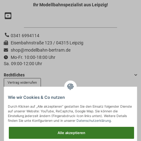
Ihr Modellbahnspezialist aus Leipzig!
0341 6994114
Eisenbahnstraße 123 / 04315 Leipzig
shop@modellbahn-bertram.de
Mo-Fr. 10:00-18:00 Uhr
Sa. 09:00-12:00 Uhr
Rechtliches
Vertrag widerrufen
Wie wir Cookies & Co nutzen
Informationen
Durch Klicken auf „Alle akzeptieren“ gestatten Sie den Einsatz folgender Dienste
auf unserer Website: YouTube, ReCaptcha, Google Map. Sie können die
Zahlung & Versand
Einstellung jederzeit ändern (Fingerabdruck-Icon links unten). Weitere Details
finden Sie unte
Konfigurieren
und in unserer
Datenschutzerklärung
.
Alle akzeptieren