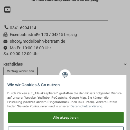
0341 6994114
Eisenbahnstraße 123 / 04315 Leipzig
shop@modellbahn-bertram.de
Mo-Fr. 10:00-18:00 Uhr
Sa. 09:00-12:00 Uhr
Rechtliches
Vertrag widerrufen
Wie wir Cookies & Co nutzen
Informationen
Durch Klicken auf „Alle akzeptieren“ gestatten Sie den Einsatz folgender Dienste
auf unserer Website: YouTube, ReCaptcha, Google Map. Sie können die
Zahlung & Versand
Einstellung jederzeit ändern (Fingerabdruck-Icon links unten). Weitere Details
finden Sie unte
Konfigurieren
und in unserer
Datenschutzerklärung
.
Alle akzeptieren