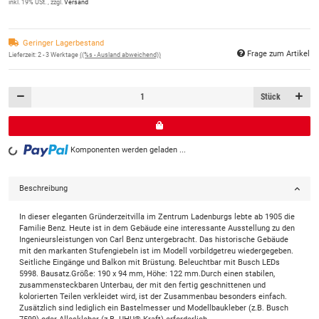
inkl. 19% USt. , zzgl.
Versand
Geringer Lagerbestand
Frage zum Artikel
Lieferzeit:
2 - 3 Werktage
((%s - Ausland abweichend))
Stück
Komponenten werden geladen ...
Loading...
Beschreibung
In dieser eleganten Gründerzeitvilla im Zentrum Ladenburgs lebte ab 1905 die
Familie Benz. Heute ist in dem Gebäude eine interessante Ausstellung zu den
Ingenieursleistungen von Carl Benz untergebracht. Das historische Gebäude
mit den markanten Stufengiebeln ist im Modell vorbildgetreu wiedergegeben.
Seitliche Eingänge und Balkon mit Brüstung. Beleuchtbar mit Busch LEDs
5998. Bausatz.Größe: 190 x 94 mm, Höhe: 122 mm.Durch einen stabilen,
zusammensteckbaren Unterbau, der mit den fertig geschnittenen und
kolorierten Teilen verkleidet wird, ist der Zusammenbau besonders einfach.
Zusätzlich sind lediglich ein Bastelmesser und Modellbaukleber (z.B. Busch