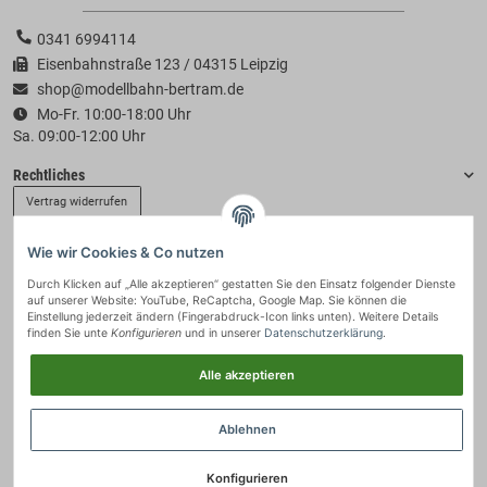
0341 6994114
Eisenbahnstraße 123 / 04315 Leipzig
shop@modellbahn-bertram.de
Mo-Fr. 10:00-18:00 Uhr
Sa. 09:00-12:00 Uhr
Rechtliches
Vertrag widerrufen
Wie wir Cookies & Co nutzen
Informationen
Durch Klicken auf „Alle akzeptieren“ gestatten Sie den Einsatz folgender Dienste
auf unserer Website: YouTube, ReCaptcha, Google Map. Sie können die
Zahlung & Versand
Einstellung jederzeit ändern (Fingerabdruck-Icon links unten). Weitere Details
finden Sie unte
Konfigurieren
und in unserer
Datenschutzerklärung
.
Alle akzeptieren
Ablehnen
Konfigurieren