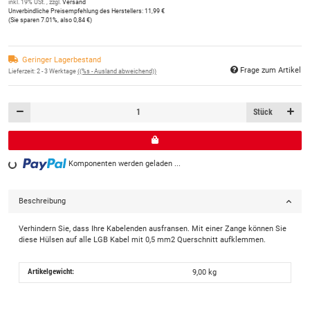
inkl. 19% USt. , zzgl.
Versand
Unverbindliche Preisempfehlung des Herstellers
:
11,99 €
(Sie sparen
7.01%
, also
0,84 €
)
Geringer Lagerbestand
Frage zum Artikel
Lieferzeit:
2 - 3 Werktage
((%s - Ausland abweichend))
Stück
Loading...
Komponenten werden geladen ...
Beschreibung
Verhindern Sie, dass Ihre Kabelenden ausfransen. Mit einer Zange können Sie
diese Hülsen auf alle LGB Kabel mit 0,5 mm2 Querschnitt aufklemmen.
Artikelgewicht:
9,00
kg