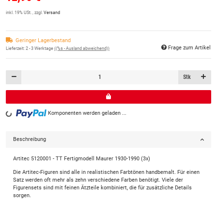
inkl. 19% USt. , zzgl.
Versand
Geringer Lagerbestand
Frage zum Artikel
Lieferzeit:
2 - 3 Werktage
((%s - Ausland abweichend))
Stk
Komponenten werden geladen ...
Loading...
Beschreibung
Artitec 5120001 - TT Fertigmodell Maurer 1930-1990 (3x)
Die Artitec-Figuren sind alle in realistischen Farbtönen handbemalt. Für einen
Satz werden oft mehr als zehn verschiedene Farben benötigt. Viele der
Figurensets sind mit feinen Ätzteile kombiniert, die für zusätzliche Details
sorgen.