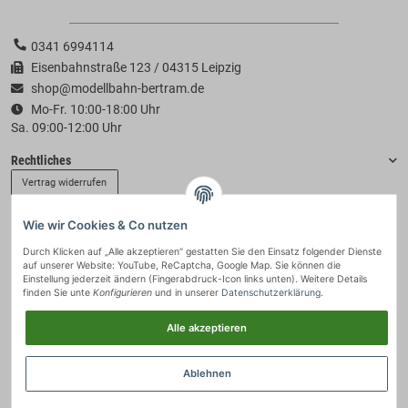
0341 6994114
Eisenbahnstraße 123 / 04315 Leipzig
shop@modellbahn-bertram.de
Mo-Fr. 10:00-18:00 Uhr
Sa. 09:00-12:00 Uhr
Rechtliches
Vertrag widerrufen
Wie wir Cookies & Co nutzen
Informationen
Durch Klicken auf „Alle akzeptieren“ gestatten Sie den Einsatz folgender Dienste
auf unserer Website: YouTube, ReCaptcha, Google Map. Sie können die
Zahlung & Versand
Einstellung jederzeit ändern (Fingerabdruck-Icon links unten). Weitere Details
finden Sie unte
Konfigurieren
und in unserer
Datenschutzerklärung
.
Alle akzeptieren
Ablehnen