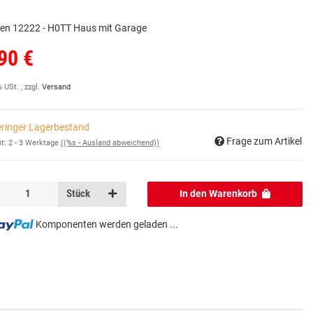
en 12222 - H0TT Haus mit Garage
90 €
% USt. , zzgl.
Versand
ringer Lagerbestand
Frage zum Artikel
it:
2 - 3 Werktage
((%s - Ausland abweichend))
Stück
In den Warenkorb
Komponenten werden geladen ...