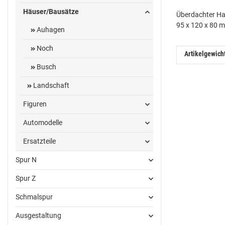
Häuser/Bausätze
Überdachter Ha
95 x 120 x 80 
Auhagen
Noch
Artikelgewich
Busch
Landschaft
Figuren
Automodelle
Ersatzteile
Spur N
Spur Z
Schmalspur
Ausgestaltung