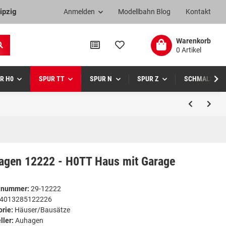
ipzig
Anmelden
Modellbahn Blog
Kontakt
Warenkorb
0 Artikel
R H0
SPUR TT
SPUR N
SPUR Z
SCHMALSPUR
agen 12222 - H0TT Haus mit Garage
elnummer:
29-12222
4013285122226
orie:
Häuser/Bausätze
ller:
Auhagen