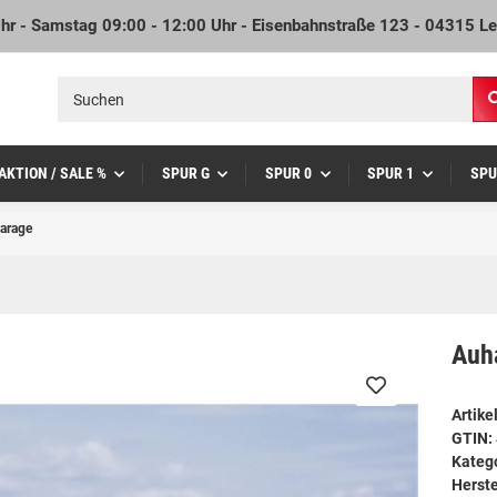
Uhr - Samstag 09:00 - 12:00 Uhr - Eisenbahnstraße 123 - 04315 Le
AKTION / SALE %
SPUR G
SPUR 0
SPUR 1
SPU
arage
Auh
Artik
GTIN:
Kateg
Herste