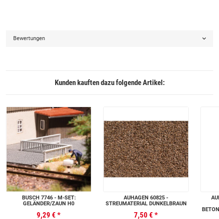
Bewertungen
Kunden kauften dazu folgende Artikel:
BUSCH 7746 - M-SET:
AUHAGEN 60825 -
AU
GELÄNDER/ZAUN H0
STREUMATERIAL DUNKELBRAUN
BETON
9,29 €
*
7,50 €
*