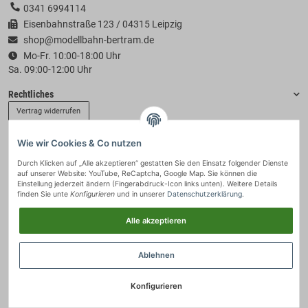
0341 6994114
Eisenbahnstraße 123 / 04315 Leipzig
shop@modellbahn-bertram.de
Mo-Fr. 10:00-18:00 Uhr
Sa. 09:00-12:00 Uhr
Rechtliches
Vertrag widerrufen
Wie wir Cookies & Co nutzen
Informationen
Durch Klicken auf „Alle akzeptieren“ gestatten Sie den Einsatz folgender Dienste
auf unserer Website: YouTube, ReCaptcha, Google Map. Sie können die
Zahlung & Versand
Einstellung jederzeit ändern (Fingerabdruck-Icon links unten). Weitere Details
finden Sie unte
Konfigurieren
und in unserer
Datenschutzerklärung
.
Alle akzeptieren
Ablehnen
Konfigurieren
© 2021 - Modellbahn-Bertram
• * Alle Preise inkl. gesetzlicher USt., zzgl.
Versand
.