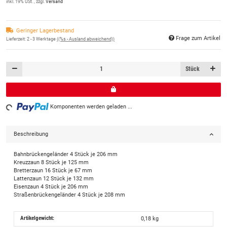
inkl. 19% USt. , zzgl.
Versand
Geringer Lagerbestand
Frage zum Artikel
Lieferzeit:
2 - 3 Werktage
((%s - Ausland abweichend))
Stück
ng...
Komponenten werden geladen ...
Beschreibung
Bahnbrückengeländer 4 Stück je 206 mm
Kreuzzaun 8 Stück je 125 mm
Bretterzaun 16 Stück je 67 mm
Lattenzaun 12 Stück je 132 mm
Eisenzaun 4 Stück je 206 mm
Straßenbrückengeländer 4 Stück je 208 mm
Artikelgewicht:
0,18
kg