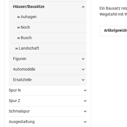
Häuser/Bausätze
Ein Bausatz rei
Wegetafel mit W
Auhagen
Noch
Artikelgewich
Busch
Landschaft
Figuren
Automodelle
Ersatzteile
Spur N
Spur Z
Schmalspur
Ausgestaltung