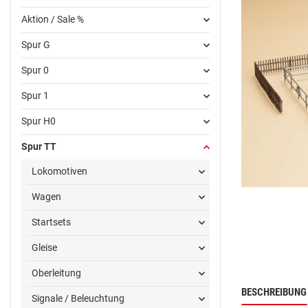
Aktion / Sale %
Spur G
Spur 0
Spur 1
Spur H0
Spur TT
Lokomotiven
Wagen
Startsets
Gleise
Oberleitung
BESCHREIBUNG
Signale / Beleuchtung