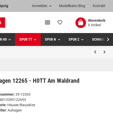
ipzig
Anmelden
Modellbahn Blog
Kontakt
Warenkorb
0 Artikel
R H0
SPUR TT
SPUR N
SPUR Z
SCHMALSPUR
agen 12265 - H0TT Am Waldrand
elnummer:
29-12265
4013285122653
orie:
Häuser/Bausätze
ller:
Auhagen