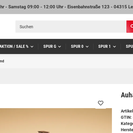
Uhr - Samstag 09:00 - 12:00 Uhr - Eisenbahnstraße 123 - 04315 Le
AKTION / SALE %
SPUR G
SPUR 0
SPUR 1
SPU
and
Auh
Artik
GTIN:
Kateg
Herste