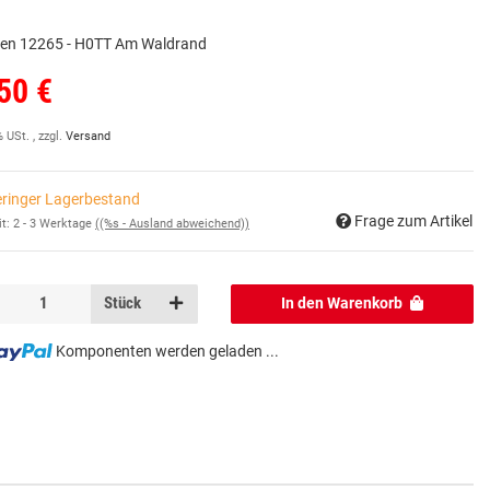
en 12265 - H0TT Am Waldrand
50 €
% USt. , zzgl.
Versand
ringer Lagerbestand
Frage zum Artikel
it:
2 - 3 Werktage
((%s - Ausland abweichend))
Stück
In den Warenkorb
Komponenten werden geladen ...