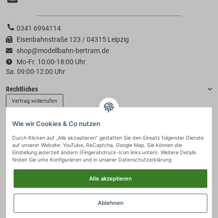
0341 6994114
Eisenbahnstraße 123 / 04315 Leipzig
shop@modellbahn-bertram.de
Mo-Fr. 10:00-18:00 Uhr
Sa. 09:00-12:00 Uhr
Rechtliches
Vertrag widerrufen
Wie wir Cookies & Co nutzen
Informationen
Durch Klicken auf „Alle akzeptieren“ gestatten Sie den Einsatz folgender Dienste
auf unserer Website: YouTube, ReCaptcha, Google Map. Sie können die
Zahlung & Versand
Einstellung jederzeit ändern (Fingerabdruck-Icon links unten). Weitere Details
finden Sie unte
Konfigurieren
und in unserer
Datenschutzerklärung
.
Alle akzeptieren
Ablehnen