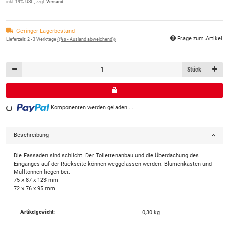
inkl. 19% USt. , zzgl.
Versand
Geringer Lagerbestand
Frage zum Artikel
Lieferzeit:
2 - 3 Werktage
((%s - Ausland abweichend))
Stück
Komponenten werden geladen ...
Loading...
Beschreibung
Die Fassaden sind schlicht. Der Toilettenanbau und die Überdachung des
Einganges auf der Rückseite können weggelassen werden. Blumenkästen und
Mülltonnen liegen bei.
75 x 87 x 123 mm
72 x 76 x 95 mm
Artikelgewicht:
0,30
kg