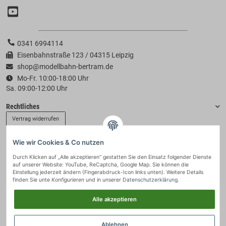
0341 6994114
Eisenbahnstraße 123 / 04315 Leipzig
shop@modellbahn-bertram.de
Mo-Fr. 10:00-18:00 Uhr
Sa. 09:00-12:00 Uhr
Rechtliches
Vertrag widerrufen
Wie wir Cookies & Co nutzen
Informationen
Durch Klicken auf „Alle akzeptieren“ gestatten Sie den Einsatz folgender Dienste
auf unserer Website: YouTube, ReCaptcha, Google Map. Sie können die
Zahlung & Versand
Einstellung jederzeit ändern (Fingerabdruck-Icon links unten). Weitere Details
finden Sie unte
Konfigurieren
und in unserer
Datenschutzerklärung
.
Alle akzeptieren
Ablehnen