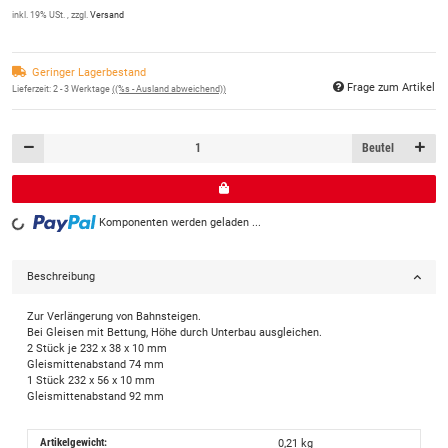
inkl. 19% USt. , zzgl.
Versand
Geringer Lagerbestand
Frage zum Artikel
Lieferzeit:
2 - 3 Werktage
((%s - Ausland abweichend))
Beutel
Komponenten werden geladen ...
Loading...
Beschreibung
Zur Verlängerung von Bahnsteigen.
Bei Gleisen mit Bettung, Höhe durch Unterbau ausgleichen.
2 Stück je 232 x 38 x 10 mm
Gleismittenabstand 74 mm
1 Stück 232 x 56 x 10 mm
Gleismittenabstand 92 mm
Artikelgewicht:
0,21
kg