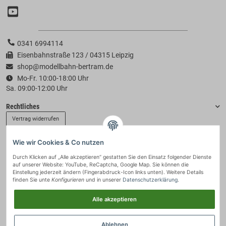
0341 6994114
Eisenbahnstraße 123 / 04315 Leipzig
shop@modellbahn-bertram.de
Mo-Fr. 10:00-18:00 Uhr
Sa. 09:00-12:00 Uhr
Rechtliches
Vertrag widerrufen
Wie wir Cookies & Co nutzen
Informationen
Durch Klicken auf „Alle akzeptieren“ gestatten Sie den Einsatz folgender Dienste
auf unserer Website: YouTube, ReCaptcha, Google Map. Sie können die
Zahlung & Versand
Einstellung jederzeit ändern (Fingerabdruck-Icon links unten). Weitere Details
finden Sie unte
Konfigurieren
und in unserer
Datenschutzerklärung
.
Alle akzeptieren
Ablehnen