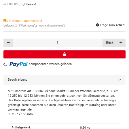
inkl. 19% USt. , zzgl.
Versand
Geringer Lagerbestand
Frage zum Artikel
Lieferzeit:
2 - 3 Werktage
((%s - Ausland abweichend))
Stück
Komponenten werden geladen ...
Loading...
Beschreibung
Mit unserem Art. 13 334 Eckhaus Markt 1 und der Wohnhäuserserie, z. B. Art.
12 250 bis 12 253, können Sie einen sehr attraktiven Straßenzug gestalten.
Das Balkongeländer ist aus durchgefärbtem Karton in Lasercut-Technologie
gefertigt. Bitte beachten Sie dazu unseren Basteltipp im Katalog oder unter
www.auhagen.de.
90 x 57 x 163 mm
Artikelgewicht:
0,24
kg