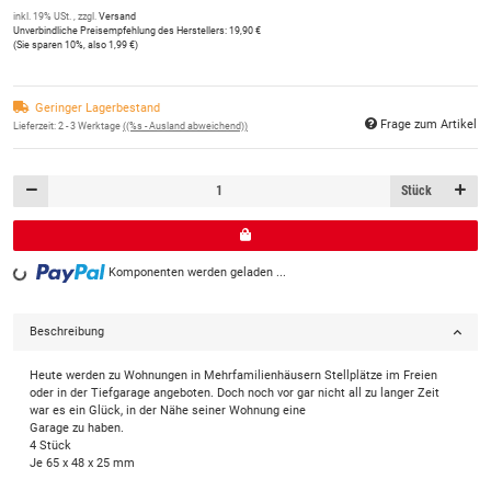
inkl. 19% USt. , zzgl.
Versand
Unverbindliche Preisempfehlung des Herstellers
:
19,90 €
(Sie sparen
10%
, also
1,99 €
)
Geringer Lagerbestand
Frage zum Artikel
Lieferzeit:
2 - 3 Werktage
((%s - Ausland abweichend))
Stück
Komponenten werden geladen ...
Loading...
Beschreibung
Heute werden zu Wohnungen in Mehrfamilienhäusern Stellplätze im Freien
oder in der Tiefgarage angeboten. Doch noch vor gar nicht all zu langer Zeit
war es ein Glück, in der Nähe seiner Wohnung eine
Garage zu haben.
4 Stück
Je 65 x 48 x 25 mm