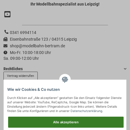
Ihr Modellbahnspezialist aus Leipzig!
0341 6994114
Eisenbahnstraße 123 / 04315 Leipzig
shop@modellbahn-bertram.de
Mo-Fr. 10:00-18:00 Uhr
Sa. 09:00-12:00 Uhr
Rechtliches
Vertrag widerrufen
Wie wir Cookies & Co nutzen
Informationen
Durch Klicken auf „Alle akzeptieren“ gestatten Sie den Einsatz folgender Dienste
auf unserer Website: YouTube, ReCaptcha, Google Map. Sie können die
Zahlung & Versand
Einstellung jederzeit ändern (Fingerabdruck-Icon links unten). Weitere Details
finden Sie unte
Konfigurieren
und in unserer
Datenschutzerklärung
.
Alle akzeptieren