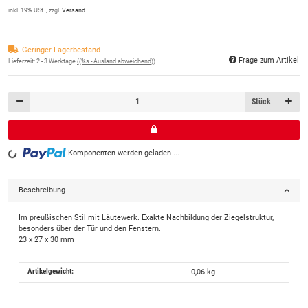
inkl. 19% USt. , zzgl.
Versand
Geringer Lagerbestand
Frage zum Artikel
Lieferzeit:
2 - 3 Werktage
((%s - Ausland abweichend))
Stück
Komponenten werden geladen ...
Loading...
Beschreibung
Im preußischen Stil mit Läutewerk. Exakte Nachbildung der Ziegelstruktur,
besonders über der Tür und den Fenstern.
23 x 27 x 30 mm
Artikelgewicht:
0,06
kg