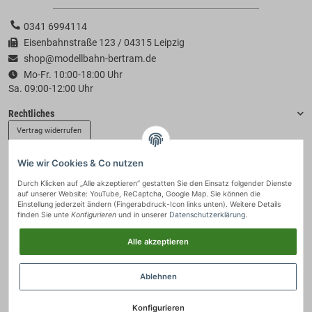
0341 6994114
Eisenbahnstraße 123 / 04315 Leipzig
shop@modellbahn-bertram.de
Mo-Fr. 10:00-18:00 Uhr
Sa. 09:00-12:00 Uhr
Rechtliches
Vertrag widerrufen
Wie wir Cookies & Co nutzen
Informationen
Durch Klicken auf „Alle akzeptieren“ gestatten Sie den Einsatz folgender Dienste
auf unserer Website: YouTube, ReCaptcha, Google Map. Sie können die
Zahlung & Versand
Einstellung jederzeit ändern (Fingerabdruck-Icon links unten). Weitere Details
finden Sie unte
Konfigurieren
und in unserer
Datenschutzerklärung
.
Alle akzeptieren
Ablehnen
Konfigurieren