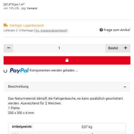
2
241,67 € pro 1 m
inkl. 19% USt. , zzgl.
Versand
Geringer Lagerbestand
Frage zum Artikel
Lieferzeit:
2 - 3 Werktage
((%s - Ausland abweichend))
Beutel
Komponenten werden geladen ...
Loading...
Beschreibung
Das Naturmaterial dämpft die Fahrgeräusche, es kann zusätzlich geschottert
werden. Ausreichend für 2 Weichen.
1 Platte
200 x 300 x 4 mm
Artikelgewicht:
0,07
kg