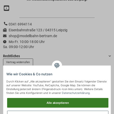
0341 6994114
Eisenbahnstraße 123 / 04315 Leipzig
shop@modellbahn-bertram.de
Mo-Fr. 10:00-18:00 Uhr
Sa. 09:00-12:00 Uhr
Rechtliches
Vertrag widerrufen
Wie wir Cookies & Co nutzen
Informationen
Durch Klicken auf „Alle akzeptieren“ gestatten Sie den Einsatz folgender Dienste
auf unserer Website: YouTube, ReCaptcha, Google Map. Sie können die
Zahlung & Versand
Einstellung jederzeit ändern (Fingerabdruck-Icon links unten). Weitere Details
finden Sie unte
Konfigurieren
und in unserer
Datenschutzerklärung
.
Alle akzeptieren