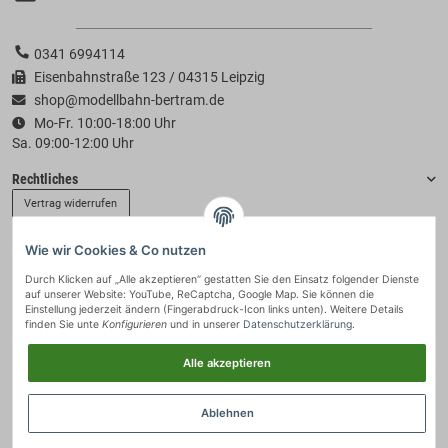
0341 6994114
Eisenbahnstraße 123 / 04315 Leipzig
shop@modellbahn-bertram.de
Mo-Fr. 10:00-18:00 Uhr
Sa. 09:00-12:00 Uhr
Rechtliches
Vertrag widerrufen
Wie wir Cookies & Co nutzen
Informationen
Durch Klicken auf „Alle akzeptieren“ gestatten Sie den Einsatz folgender Dienste
auf unserer Website: YouTube, ReCaptcha, Google Map. Sie können die
Zahlung & Versand
Einstellung jederzeit ändern (Fingerabdruck-Icon links unten). Weitere Details
finden Sie unte
Konfigurieren
und in unserer
Datenschutzerklärung
.
Alle akzeptieren
Ablehnen