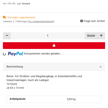
inkl. 19% USt. , zzgl.
Versand
Geringer Lagerbestand
Frage zum Artikel
Lieferzeit:
2 - 3 Werktage
((%s - Ausland abweichend))
Beutel
Komponenten werden geladen ...
Loading...
Beschreibung
Beton. Für Straßen- und Wegübergänge, in Güterbahnhöfen und
Industrieanlagen. Auch als Ladegut.
10 Stück
Je 63 x 13 mm
Artikelgewicht:
0,03
kg