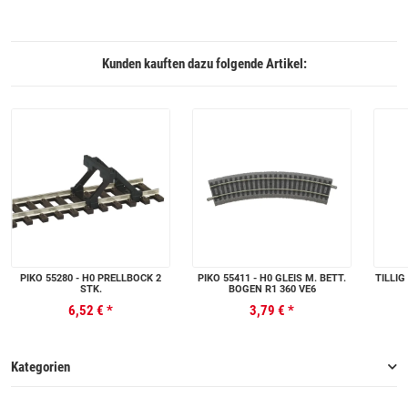
Kunden kauften dazu folgende Artikel:
PIKO 55280 - H0 PRELLBOCK 2
PIKO 55411 - H0 GLEIS M. BETT.
TILLI
STK.
BOGEN R1 360 VE6
6,52 €
*
3,79 €
*
Kategorien