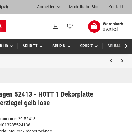
ipzig
Anmelden
Modellbahn Blog
Kontakt
Warenkorb
0 Artikel
R H0
SPUR TT
SPUR N
SPUR Z
SCHMALSPUR
agen 52413 - H0TT 1 Dekorplatte
rziegel gelb lose
elnummer:
29-52413
4013285524136
orie:
Mauern/Dächer/Wände