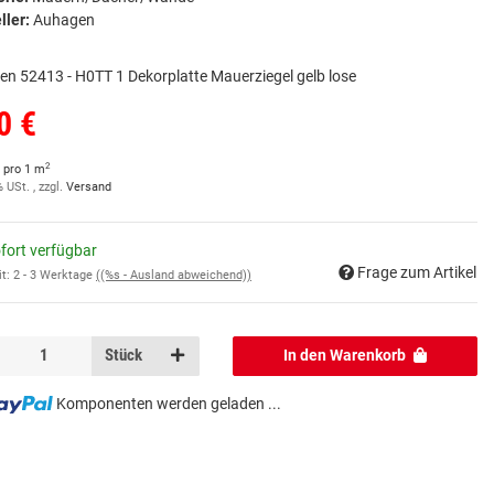
ller:
Auhagen
n 52413 - H0TT 1 Dekorplatte Mauerziegel gelb lose
0 €
2
 pro 1 m
% USt. , zzgl.
Versand
fort verfügbar
Frage zum Artikel
it:
2 - 3 Werktage
((%s - Ausland abweichend))
Stück
In den Warenkorb
Komponenten werden geladen ...