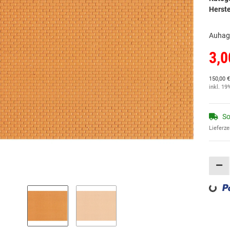
Herste
Auhage
3,0
150,00 €
inkl. 19
So
Lieferze
Loading...