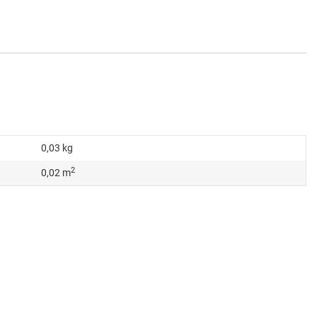
0,03
kg
2
0,02 m