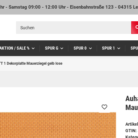
Uhr - Samstag 09:00 - 12:00 Uhr - Eisenbahnstraße 123 - 04315 Le
AKTION / SALE %
SPUR G
SPUR 0
SPUR 1
SPU
 1 Dekorplatte Mauerziegel gelb lose
Auh
Maue
Artik
GTIN:
Kateg