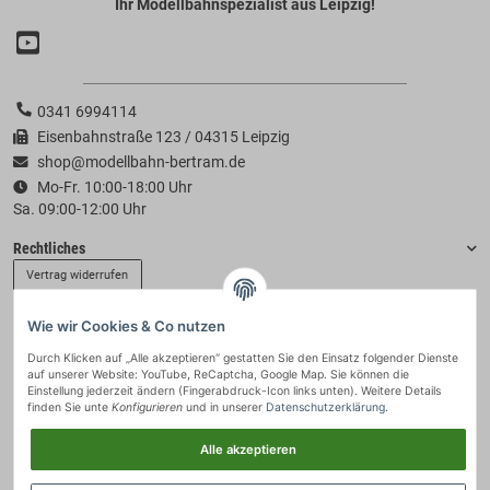
Ihr Modellbahnspezialist aus Leipzig!
0341 6994114
Eisenbahnstraße 123 / 04315 Leipzig
shop@modellbahn-bertram.de
Mo-Fr. 10:00-18:00 Uhr
Sa. 09:00-12:00 Uhr
Rechtliches
Vertrag widerrufen
Wie wir Cookies & Co nutzen
Informationen
Durch Klicken auf „Alle akzeptieren“ gestatten Sie den Einsatz folgender Dienste
auf unserer Website: YouTube, ReCaptcha, Google Map. Sie können die
Zahlung & Versand
Einstellung jederzeit ändern (Fingerabdruck-Icon links unten). Weitere Details
finden Sie unte
Konfigurieren
und in unserer
Datenschutzerklärung
.
Alle akzeptieren