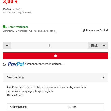
3,00 €
2
150,00 € pro 1 m
inkl. 19% USt. , zzgl.
Versand
Sofort verfügbar
Frage zum Artikel
Lieferzeit:
2 - 3 Werktage
((%s - Ausland abweichend))
Stück
Komponenten werden geladen ...
Loading...
Beschreibung
Aus Kunststoff. Sehr stabil, fein strukturiert, vielseitig einsetzbar.
Farbabweichungen je Charge möglich.
100 x 200 mm
Artikelgewicht:
0,04
kg