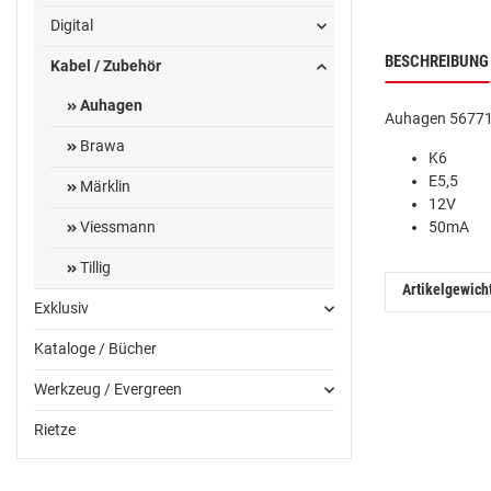
Digital
BESCHREIBUNG
Kabel / Zubehör
Auhagen
Auhagen 56771 
Brawa
K6
E5,5
Märklin
12V
Viessmann
50mA
Tillig
Artikelgewich
Exklusiv
Kataloge / Bücher
Werkzeug / Evergreen
Rietze