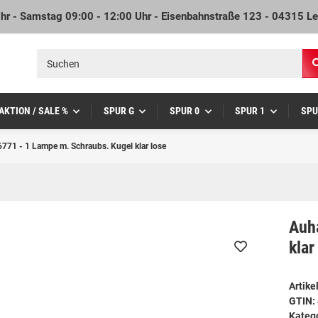
Uhr - Samstag 09:00 - 12:00 Uhr - Eisenbahnstraße 123 - 04315 Le
AKTION / SALE %
SPUR G
SPUR 0
SPUR 1
SPU
771 - 1 Lampe m. Schraubs. Kugel klar lose
Auh
klar
Artik
GTIN:
Kateg