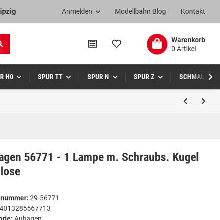
ipzig
Anmelden
Modellbahn Blog
Kontakt
Warenkorb
0 Artikel
R H0
SPUR TT
SPUR N
SPUR Z
SCHMALSPUR
agen 56771 - 1 Lampe m. Schraubs. Kugel
 lose
elnummer:
29-56771
4013285567713
orie:
Auhagen