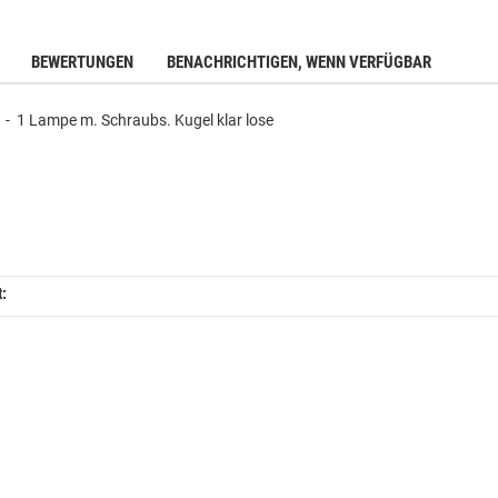
BEWERTUNGEN
BENACHRICHTIGEN, WENN VERFÜGBAR
- 1 Lampe m. Schraubs. Kugel klar lose
t: