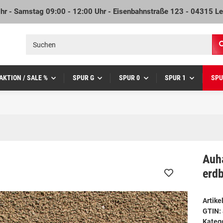
Uhr - Samstag 09:00 - 12:00 Uhr - Eisenbahnstraße 123 - 04315 Le
AKTION / SALE %
SPUR G
SPUR 0
SPUR 1
SPU
Auha
erd
Artik
GTIN:
Kateg