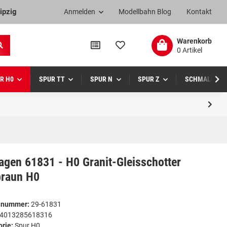
ipzig
Anmelden
Modellbahn Blog
Kontakt
Warenkorb
0 Artikel
R H0
SPUR TT
SPUR N
SPUR Z
SCHMALSPUR
gen 61831 - H0 Granit-Gleisschotter
braun H0
elnummer:
29-61831
4013285618316
orie:
Spur H0