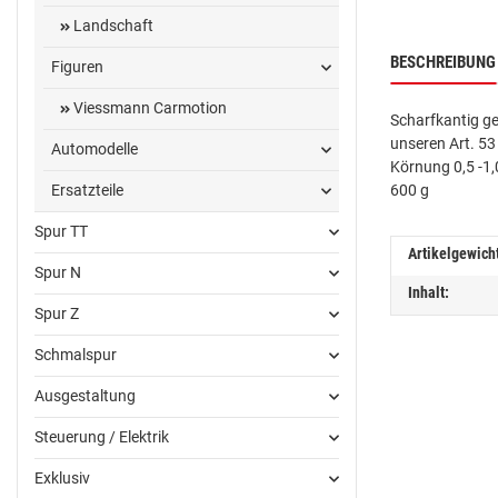
Landschaft
BESCHREIBUNG
Figuren
Viessmann Carmotion
Scharfkantig ge
unseren Art. 53
Automodelle
Körnung 0,5 -1
Ersatzteile
600 g
Spur TT
Artikelgewich
Spur N
Inhalt:
Spur Z
Schmalspur
Ausgestaltung
Steuerung / Elektrik
Exklusiv