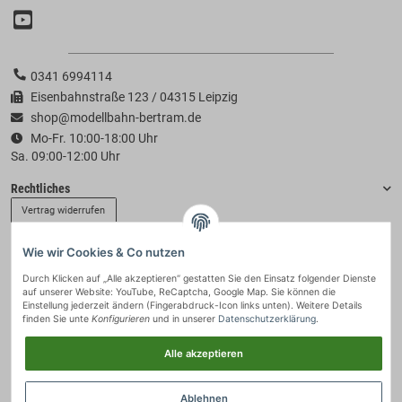
0341 6994114
Eisenbahnstraße 123 / 04315 Leipzig
shop@modellbahn-bertram.de
Mo-Fr. 10:00-18:00 Uhr
Sa. 09:00-12:00 Uhr
Rechtliches
Vertrag widerrufen
Wie wir Cookies & Co nutzen
Informationen
Durch Klicken auf „Alle akzeptieren“ gestatten Sie den Einsatz folgender Dienste
auf unserer Website: YouTube, ReCaptcha, Google Map. Sie können die
Zahlung & Versand
Einstellung jederzeit ändern (Fingerabdruck-Icon links unten). Weitere Details
finden Sie unte
Konfigurieren
und in unserer
Datenschutzerklärung
.
Alle akzeptieren
Ablehnen