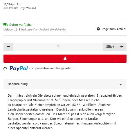
2
18,53 € pro 1 m
inkl. 19% USt. , zzgl.
Versand
Sofort verfügbar
Frage zum Artikel
Lieferzeit:
2 - 3 Werktage
((%s - Ausland abweichend))
Stück
ng...
Komponenten werden geladen ...
Beschreibung
Damit lässt sich ein Gleisbett schnell und einfach gestalten. Strapazierfähiges
Trägerpapier mit Streumaterial. Mit Schere oder Messer leicht
zu bearbeiten. Als Kleber empfehlen wir Art. 53 521 Weißleim. Auch zur
Landschaftsgestaltung geeignet. Durch Zusammenknüllen lassen
sich Unebenheiten darstellen. Das Material passt sich auch vorgefertigten
Bergen, Böschungen u. ä. an. Dort wo ein See oder eine Straße
gestaltet werden soll, kann das Streumaterial nach kurzem Anfeuchten mit
einer Spachtel entfernt werden.