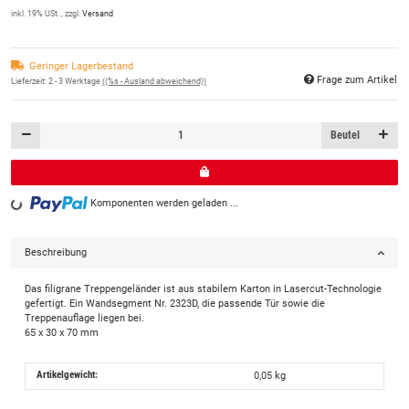
inkl. 19% USt. , zzgl.
Versand
Geringer Lagerbestand
Frage zum Artikel
Lieferzeit:
2 - 3 Werktage
((%s - Ausland abweichend))
Beutel
Komponenten werden geladen ...
Loading...
Beschreibung
Das filigrane Treppengeländer ist aus stabilem Karton in Lasercut-Technologie
gefertigt. Ein Wandsegment Nr. 2323D, die passende Tür sowie die
Treppenauflage liegen bei.
65 x 30 x 70 mm
Artikelgewicht:
0,05
kg