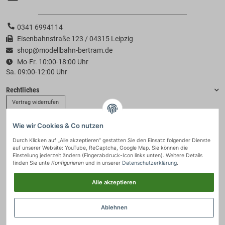
0341 6994114
Eisenbahnstraße 123 / 04315 Leipzig
shop@modellbahn-bertram.de
Mo-Fr. 10:00-18:00 Uhr
Sa. 09:00-12:00 Uhr
Rechtliches
Vertrag widerrufen
Wie wir Cookies & Co nutzen
Informationen
Durch Klicken auf „Alle akzeptieren“ gestatten Sie den Einsatz folgender Dienste
auf unserer Website: YouTube, ReCaptcha, Google Map. Sie können die
Zahlung & Versand
Einstellung jederzeit ändern (Fingerabdruck-Icon links unten). Weitere Details
finden Sie unte
Konfigurieren
und in unserer
Datenschutzerklärung
.
Alle akzeptieren
Ablehnen