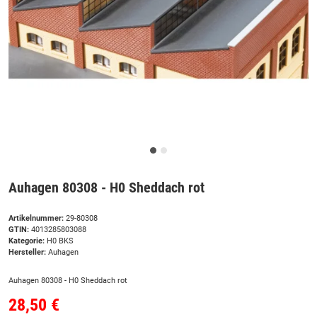
Auhagen 80308 - H0 Sheddach rot
Artikelnummer:
29-80308
GTIN:
4013285803088
Kategorie:
H0 BKS
Hersteller:
Auhagen
Auhagen 80308 - H0 Sheddach rot
28,50 €