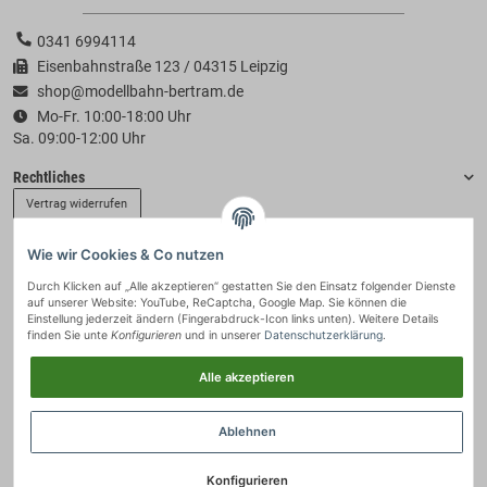
0341 6994114
Eisenbahnstraße 123 / 04315 Leipzig
shop@modellbahn-bertram.de
Mo-Fr. 10:00-18:00 Uhr
Sa. 09:00-12:00 Uhr
Rechtliches
Vertrag widerrufen
Wie wir Cookies & Co nutzen
Informationen
Durch Klicken auf „Alle akzeptieren“ gestatten Sie den Einsatz folgender Dienste
auf unserer Website: YouTube, ReCaptcha, Google Map. Sie können die
Zahlung & Versand
Einstellung jederzeit ändern (Fingerabdruck-Icon links unten). Weitere Details
finden Sie unte
Konfigurieren
und in unserer
Datenschutzerklärung
.
Alle akzeptieren
Ablehnen
Konfigurieren