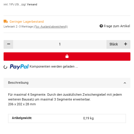
inkl. 19% USt. , zzgl.
Versand
Geringer Lagerbestand
Frage zum Artikel
Lieferzeit:
2 - 3 Werktage
((%s - Ausland abweichend))
Stück
Komponenten werden geladen ...
Loading...
Beschreibung
Für maximal 4 Segmente. Durch den zusätzlichen Zwischengiebel mit jedem
weiteren Bausatz um maximal 3 Segmente erweiterbar.
206 x 202 x 28 mm
Artikelgewicht:
0,19
kg