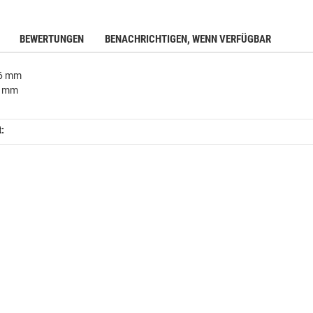
BEWERTUNGEN
BENACHRICHTIGEN, WENN VERFÜGBAR
46 mm
 5 mm
t: