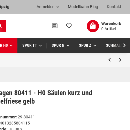
ipzig
Anmelden
Modellbahn Blog
Kontakt
Warenkorb
0 Artikel
R H0
SPUR TT
SPUR N
SPUR Z
SCHMALSPUR
agen 80411 - H0 Säulen kurz und
elfriese gelb
elnummer:
29-80411
4013285804115
orie:
H0 BKS