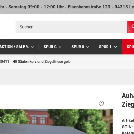
Uhr - Samstag 09:00 - 12:00 Uhr - Eisenbahnstraße 123 - 04315 Le
AKTION / SALE %
SPUR G
SPUR 0
SPUR 1
SPU
0411 - H0 Säulen kurz und Ziegelfriese gelb
Auh
Zieg
Artik
GTIN:
Kateg