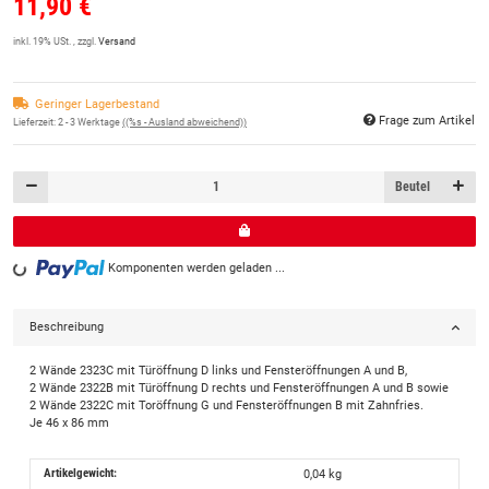
11,90 €
inkl. 19% USt. , zzgl.
Versand
Geringer Lagerbestand
Frage zum Artikel
Lieferzeit:
2 - 3 Werktage
((%s - Ausland abweichend))
Beutel
Komponenten werden geladen ...
Loading...
Beschreibung
2 Wände 2323C mit Türöffnung D links und Fensteröffnungen A und B,
2 Wände 2322B mit Türöffnung D rechts und Fensteröffnungen A und B sowie
2 Wände 2322C mit Toröffnung G und Fensteröffnungen B mit Zahnfries.
Je 46 x 86 mm
Artikelgewicht:
0,04
kg