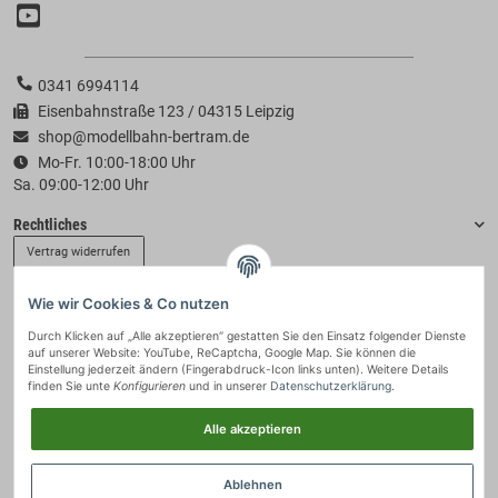
0341 6994114
Eisenbahnstraße 123 / 04315 Leipzig
shop@modellbahn-bertram.de
Mo-Fr. 10:00-18:00 Uhr
Sa. 09:00-12:00 Uhr
Rechtliches
Vertrag widerrufen
Wie wir Cookies & Co nutzen
Informationen
Durch Klicken auf „Alle akzeptieren“ gestatten Sie den Einsatz folgender Dienste
auf unserer Website: YouTube, ReCaptcha, Google Map. Sie können die
Zahlung & Versand
Einstellung jederzeit ändern (Fingerabdruck-Icon links unten). Weitere Details
finden Sie unte
Konfigurieren
und in unserer
Datenschutzerklärung
.
Alle akzeptieren
Ablehnen