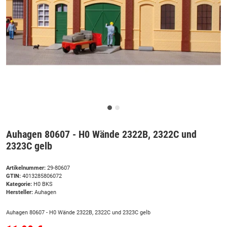
Auhagen 80607 - H0 Wände 2322B, 2322C und
2323C gelb
Artikelnummer:
29-80607
GTIN:
4013285806072
Kategorie:
H0 BKS
Hersteller:
Auhagen
Auhagen 80607 - H0 Wände 2322B, 2322C und 2323C gelb