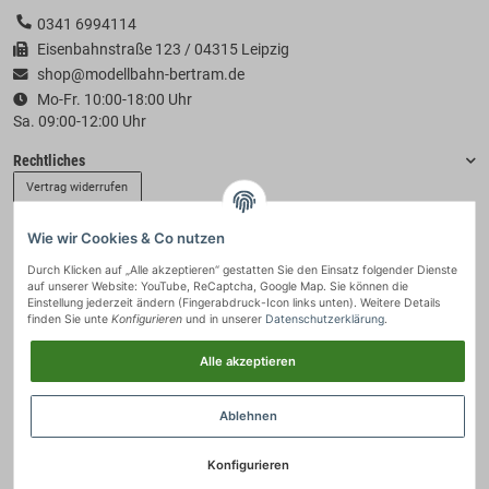
0341 6994114
Eisenbahnstraße 123 / 04315 Leipzig
shop@modellbahn-bertram.de
Mo-Fr. 10:00-18:00 Uhr
Sa. 09:00-12:00 Uhr
Rechtliches
Vertrag widerrufen
Wie wir Cookies & Co nutzen
Informationen
Durch Klicken auf „Alle akzeptieren“ gestatten Sie den Einsatz folgender Dienste
auf unserer Website: YouTube, ReCaptcha, Google Map. Sie können die
Zahlung & Versand
Einstellung jederzeit ändern (Fingerabdruck-Icon links unten). Weitere Details
finden Sie unte
Konfigurieren
und in unserer
Datenschutzerklärung
.
Alle akzeptieren
Ablehnen
Konfigurieren
© 2021 - Modellbahn-Bertram
• * Alle Preise inkl. gesetzlicher USt., zzgl.
Versand
.