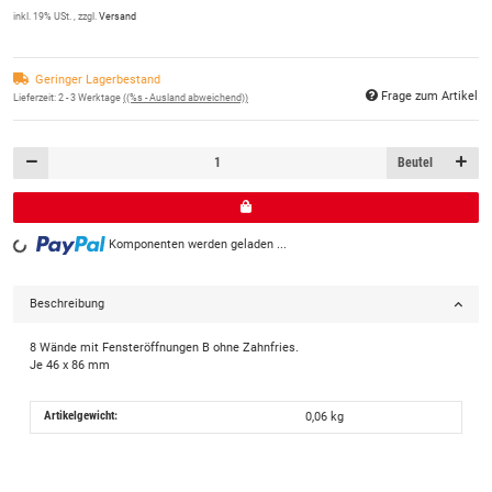
inkl. 19% USt. , zzgl.
Versand
Geringer Lagerbestand
Frage zum Artikel
Lieferzeit:
2 - 3 Werktage
((%s - Ausland abweichend))
Beutel
Komponenten werden geladen ...
Loading...
Beschreibung
8 Wände mit Fensteröffnungen B ohne Zahnfries.
Je 46 x 86 mm
Artikelgewicht:
0,06
kg