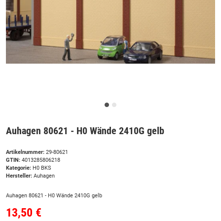
Auhagen 80621 - H0 Wände 2410G gelb
Artikelnummer:
29-80621
GTIN:
4013285806218
Kategorie:
H0 BKS
Hersteller:
Auhagen
Auhagen 80621 - H0 Wände 2410G gelb
13,50 €