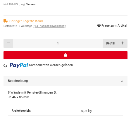
inkl. 19% USt. , zzgl.
Versand
Geringer Lagerbestand
Frage zum Artikel
Lieferzeit:
2 - 3 Werktage
((%s - Ausland abweichend))
Beutel
Komponenten werden geladen ...
Loading...
Beschreibung
8 Wände mit Fensteröffnungen B.
Je 46 x 86 mm
Artikelgewicht:
0,06
kg