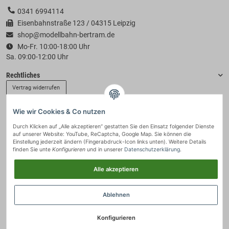
0341 6994114
Eisenbahnstraße 123 / 04315 Leipzig
shop@modellbahn-bertram.de
Mo-Fr. 10:00-18:00 Uhr
Sa. 09:00-12:00 Uhr
Rechtliches
Vertrag widerrufen
Wie wir Cookies & Co nutzen
Informationen
Durch Klicken auf „Alle akzeptieren“ gestatten Sie den Einsatz folgender Dienste
auf unserer Website: YouTube, ReCaptcha, Google Map. Sie können die
Zahlung & Versand
Einstellung jederzeit ändern (Fingerabdruck-Icon links unten). Weitere Details
finden Sie unte
Konfigurieren
und in unserer
Datenschutzerklärung
.
Alle akzeptieren
Ablehnen
Konfigurieren
© 2021 - Modellbahn-Bertram
• * Alle Preise inkl. gesetzlicher USt., zzgl.
Versand
.