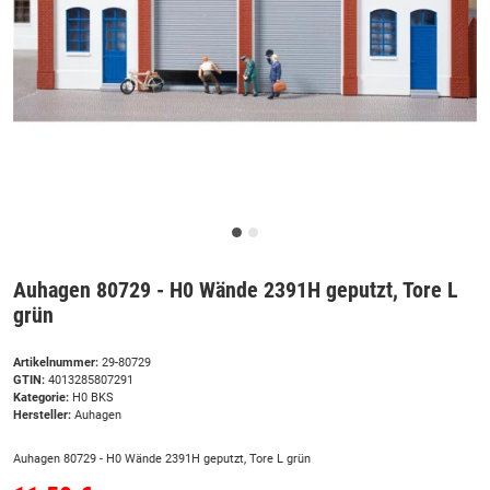
Auhagen 80729 - H0 Wände 2391H geputzt, Tore L
grün
Artikelnummer:
29-80729
GTIN:
4013285807291
Kategorie:
H0 BKS
Hersteller:
Auhagen
Auhagen 80729 - H0 Wände 2391H geputzt, Tore L grün