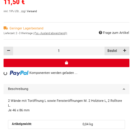
11,50 €
inkl. 19% USt. , zzgl.
Versand
Geringer Lagerbestand
Frage zum Artikel
Lieferzeit:
2 - 3 Werktage
((%s - Ausland abweichend))
Beutel
Komponenten werden geladen ...
Loading...
Beschreibung
2 Wände mit Toröffnung L sowie Fensteröffnungen M. 2 Holztore L, 2 Rolltore
L.
Je 46 x 86 mm
Artikelgewicht:
0,04
kg