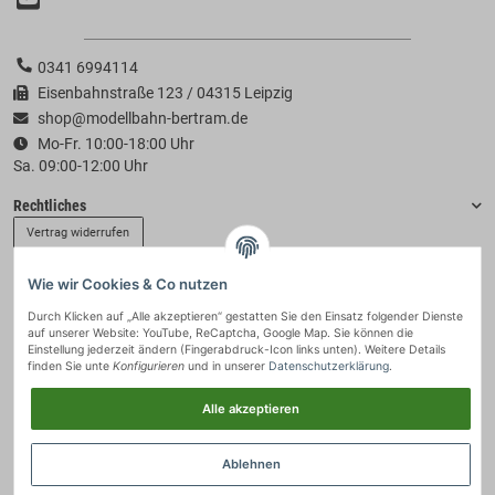
0341 6994114
Eisenbahnstraße 123 / 04315 Leipzig
shop@modellbahn-bertram.de
Mo-Fr. 10:00-18:00 Uhr
Sa. 09:00-12:00 Uhr
Rechtliches
Vertrag widerrufen
Wie wir Cookies & Co nutzen
Informationen
Durch Klicken auf „Alle akzeptieren“ gestatten Sie den Einsatz folgender Dienste
auf unserer Website: YouTube, ReCaptcha, Google Map. Sie können die
Zahlung & Versand
Einstellung jederzeit ändern (Fingerabdruck-Icon links unten). Weitere Details
finden Sie unte
Konfigurieren
und in unserer
Datenschutzerklärung
.
Alle akzeptieren
Ablehnen