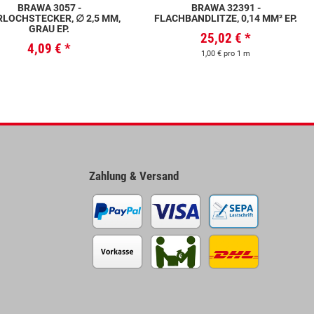
BRAWA 3057 -
BRAWA 32391 -
LOCHSTECKER, ∅ 2,5 MM,
FLACHBANDLITZE, 0,14 MM² EP.
GRAU EP.
25,02 €
*
4,09 €
*
1,00 € pro 1 m
Zahlung & Versand