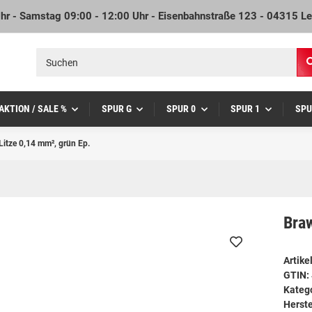
Uhr - Samstag 09:00 - 12:00 Uhr - Eisenbahnstraße 123 - 04315 Le
AKTION / SALE %
SPUR G
SPUR 0
SPUR 1
SPU
Litze 0,14 mm², grün Ep.
Braw
Artik
GTIN:
Kateg
Herste