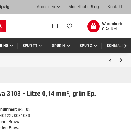
ipzig
Anmelden
Modellbahn Blog
Kontakt
Warenkorb
0 Artikel
R H0
SPUR TT
SPUR N
SPUR Z
SCHMALSPUR
a 3103 - Litze 0,14 mm², grün Ep.
elnummer:
8-3103
4012278031033
orie:
Brawa
ller:
Brawa