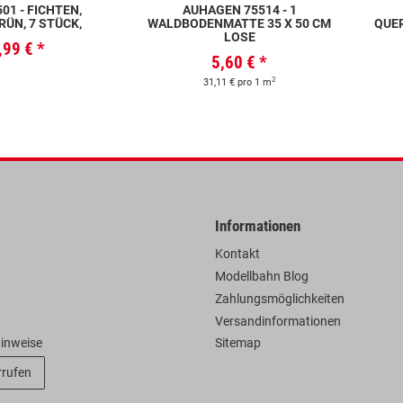
01 - FICHTEN,
AUHAGEN 75514 - 1
ÜN, 7 STÜCK,
WALDBODENMATTE 35 X 50 CM
QUER
LOSE
,99 €
*
5,60 €
*
2
31,11 € pro 1 m
Informationen
Kontakt
Modellbahn Blog
Zahlungsmöglichkeiten
Versandinformationen
hinweise
Sitemap
rrufen