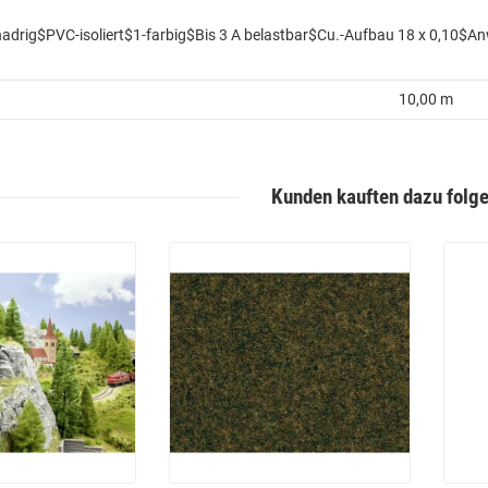
adrig$PVC-isoliert$1-farbig$Bis 3 A belastbar$Cu.-Aufbau 18 x 0,10$A
10,00 m
Kunden kauften dazu folge