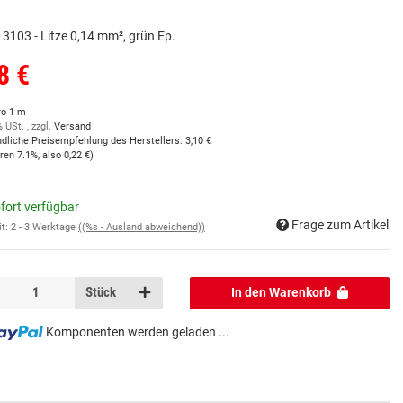
3103 - Litze 0,14 mm², grün Ep.
8 €
ro 1 m
% USt. , zzgl.
Versand
ndliche Preisempfehlung des Herstellers
:
3,10 €
aren
7.1%
, also
0,22 €
)
fort verfügbar
Frage zum Artikel
it:
2 - 3 Werktage
((%s - Ausland abweichend))
Stück
In den Warenkorb
Komponenten werden geladen ...