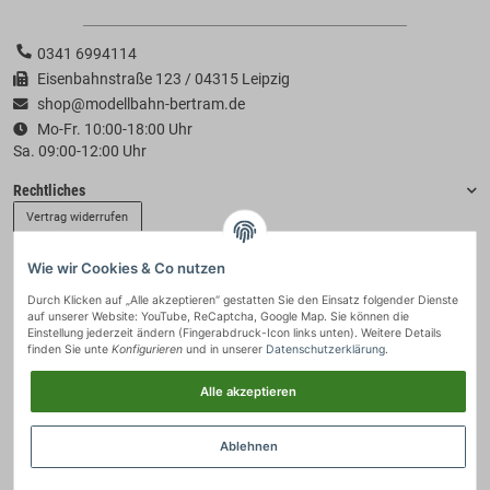
0341 6994114
Eisenbahnstraße 123 / 04315 Leipzig
shop@modellbahn-bertram.de
Mo-Fr. 10:00-18:00 Uhr
Sa. 09:00-12:00 Uhr
Rechtliches
Vertrag widerrufen
Wie wir Cookies & Co nutzen
Informationen
Durch Klicken auf „Alle akzeptieren“ gestatten Sie den Einsatz folgender Dienste
auf unserer Website: YouTube, ReCaptcha, Google Map. Sie können die
Zahlung & Versand
Einstellung jederzeit ändern (Fingerabdruck-Icon links unten). Weitere Details
finden Sie unte
Konfigurieren
und in unserer
Datenschutzerklärung
.
Alle akzeptieren
Ablehnen