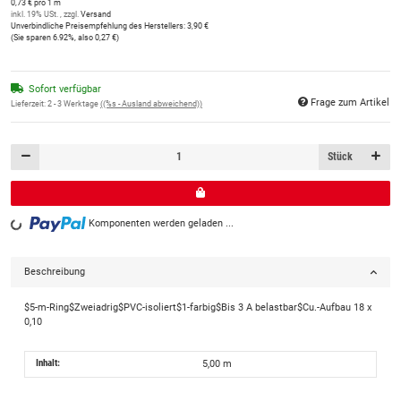
0,73 € pro 1 m
inkl. 19% USt. , zzgl.
Versand
Unverbindliche Preisempfehlung des Herstellers
:
3,90 €
(Sie sparen
6.92%
, also
0,27 €
)
Sofort verfügbar
Frage zum Artikel
Lieferzeit:
2 - 3 Werktage
((%s - Ausland abweichend))
Stück
Komponenten werden geladen ...
Loading...
Beschreibung
$5-m-Ring$Zweiadrig$PVC-isoliert$1-farbig$Bis 3 A belastbar$Cu.-Aufbau 18 x
0,10
Inhalt:
5,00 m