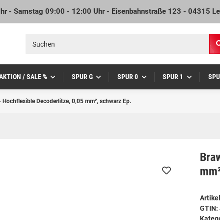
Uhr - Samstag 09:00 - 12:00 Uhr - Eisenbahnstraße 123 - 04315 Le
AKTION / SALE %
SPUR G
SPUR 0
SPUR 1
SPU
 Hochflexible Decoderlitze, 0,05 mm², schwarz Ep.
Braw
mm²
Artik
GTIN:
Kateg