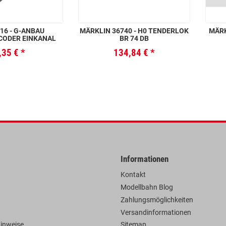
16 - G-ANBAU
MÄRKLIN 36740 - H0 TENDERLOK
MÄRK
CODER EINKANAL
BR 74 DB
,35 €
*
134,84 €
*
Informationen
Kontakt
Modellbahn Blog
Zahlungsmöglichkeiten
Versandinformationen
hinweise
Sitemap