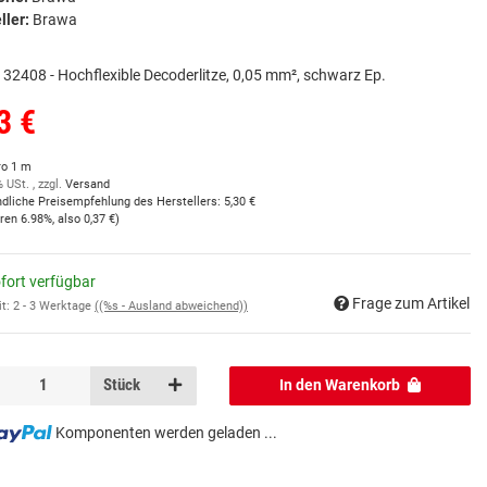
ller:
Brawa
32408 - Hochflexible Decoderlitze, 0,05 mm², schwarz Ep.
3 €
ro 1 m
% USt. , zzgl.
Versand
ndliche Preisempfehlung des Herstellers
:
5,30 €
aren
6.98%
, also
0,37 €
)
fort verfügbar
Frage zum Artikel
it:
2 - 3 Werktage
((%s - Ausland abweichend))
Stück
In den Warenkorb
Komponenten werden geladen ...