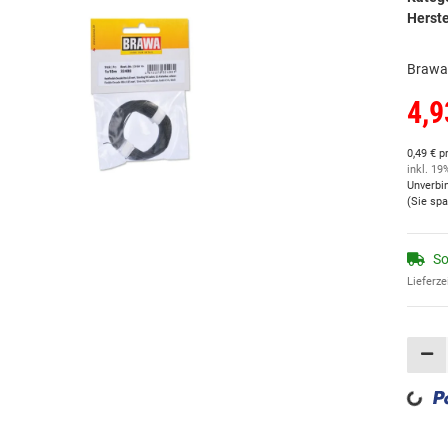
Herste
Brawa 
4,9
0,49 € p
inkl. 19
Unverbi
(Sie sp
So
Lieferze
Loading...