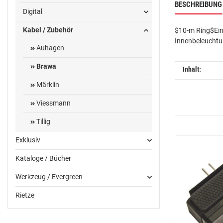
BESCHREIBUNG
Digital
Kabel / Zubehör
$10-m Ring$Ein
Innenbeleuchtun
Auhagen
Brawa
Inhalt:
Märklin
Viessmann
Tillig
Exklusiv
Kataloge / Bücher
Werkzeug / Evergreen
Rietze