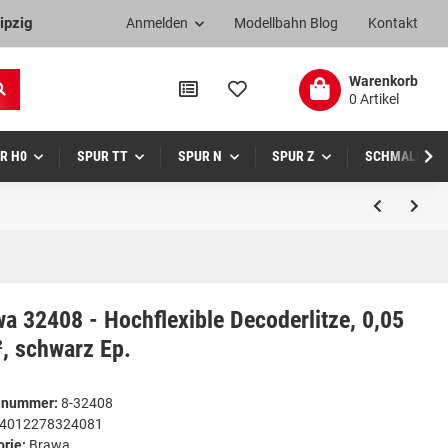
ipzig
Anmelden
Modellbahn Blog
Kontakt
Warenkorb
0 Artikel
R H0
SPUR TT
SPUR N
SPUR Z
SCHMALSPUR
a 32408 - Hochflexible Decoderlitze, 0,05
, schwarz Ep.
elnummer:
8-32408
4012278324081
orie:
Brawa